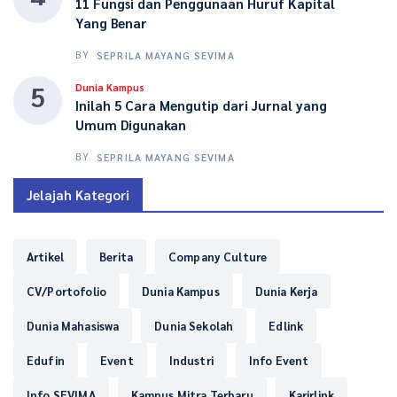
11 Fungsi dan Penggunaan Huruf Kapital
Yang Benar
BY
SEPRILA MAYANG SEVIMA
5
Dunia Kampus
Inilah 5 Cara Mengutip dari Jurnal yang
Umum Digunakan
BY
SEPRILA MAYANG SEVIMA
Jelajah Kategori
Artikel
Berita
Company Culture
CV/Portofolio
Dunia Kampus
Dunia Kerja
Dunia Mahasiswa
Dunia Sekolah
Edlink
Edufin
Event
Industri
Info Event
Info SEVIMA
Kampus Mitra Terbaru
Karirlink