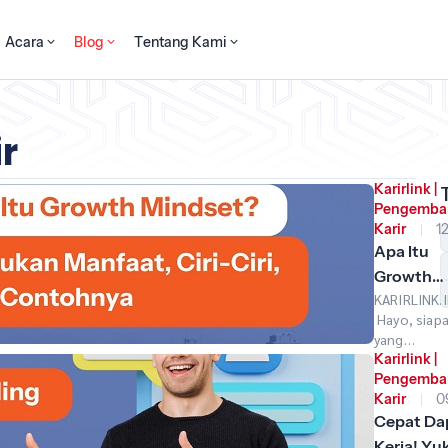
Acara
Blog
Tentang Kami
r
Karirlink
|
Pengemba
Karir
12 Aug
2024
Apa Itu
Growth
KARIRLINK.I
Mindset?
Hayo, siapa
Temukan
yang
Manfaat, 
lagi huntin
Karirlink
|
Ciri, dan
kerjaan ata
Pengemba
pengen nai
Karir
09 Aug
Contohny
jabatan? Se
2024
Cepat Da
Sini
punya skill
Kerja! Yu