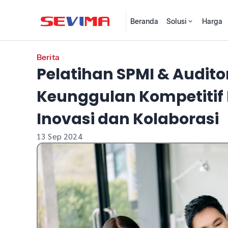
Beranda
Solusi
Harga
Berita
Pelatihan SPMI & Audit
Keunggulan Kompetitif 
Inovasi dan Kolaborasi
13 Sep 2024