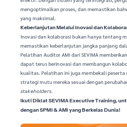
mengoptimalkan proses, dan memastikan bahw
yang maksimal.
Keberlanjutan Melalui Inovasi dan Kolabora
Inovasi dan kolaborasi bukan hanya tentang m
memastikan keberlanjutan jangka panjang da
Pelatihan Auditor AMI dari SEVIMA memberika
dapat terus berinovasi dan membangun kolabo
kualitas. Pelatihan ini juga membekali peser
strategi mutu mereka sesuai dengan perubaha
.
stakeholders
Ikuti Diklat SEVIMA Executive Training, u
dengan SPMI & AMI yang Berkelas Dunia!