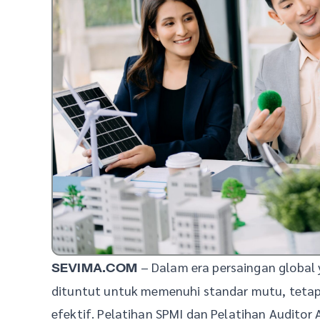
– Dalam era persaingan global 
SEVIMA.COM
dituntut untuk memenuhi standar mutu, tetapi
efektif. Pelatihan SPMI dan Pelatihan Auditor