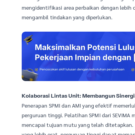
mengidentifikasi area perbaikan dengan lebih 
mengambil tindakan yang diperlukan.
Kolaborasi Lintas Unit: Membangun Sinerg
Penerapan SPMI dan AMI yang efektif memerluk
perguruan tinggi. Pelatihan SPMI dari SEVIMA
mencapai tujuan mutu yang telah ditetapkan
yang lebih erat, perguruan tinggi dapat memas