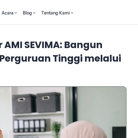
Acara
Blog
Tentang Kami
or AMI SEVIMA: Bangun
Perguruan Tinggi melalui