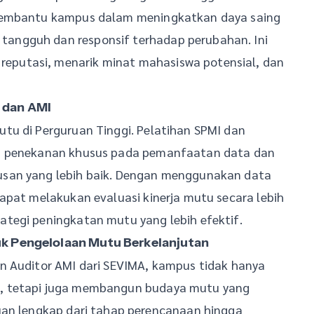
 membantu kampus dalam meningkatkan daya saing
angguh dan responsif terhadap perubahan. Ini
putasi, menarik minat mahasiswa potensial, dan
 dan AMI
tu di Perguruan Tinggi. Pelatihan SPMI dan
an penekanan khusus pada pemanfaatan data dan
usan yang lebih baik. Dengan menggunakan data
apat melakukan evaluasi kinerja mutu secara lebih
tegi peningkatan mutu yang lebih efektif.
uk Pengelolaan Mutu Berkelanjutan
n Auditor AMI dari SEVIMA, kampus tidak hanya
, tetapi juga membangun budaya mutu yang
uan lengkap dari tahap perencanaan hingga