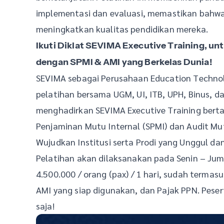
implementasi dan evaluasi, memastikan bahwa 
meningkatkan kualitas pendidikan mereka.
Ikuti Diklat SEVIMA Executive Training, u
dengan SPMI & AMI yang Berkelas Dunia!
SEVIMA sebagai Perusahaan Education Technol
pelatihan bersama UGM, UI, ITB, UPH, Binus, d
menghadirkan SEVIMA Executive Training bert
Penjaminan Mutu Internal (SPMI) dan Audit Mut
Wujudkan Institusi serta Prodi yang Unggul dan
Pelatihan akan dilaksanakan pada Senin – Jum’
4.500.000 / orang (pax) / 1 hari, sudah terma
AMI yang siap digunakan, dan Pajak PPN. Peser
saja!