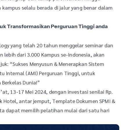
kampus selalu berada di jalur yang benar dalam
ntuk Transformasikan Perguruan Tinggi anda
ogy yang telah 20 tahun menggelar seminar dan
an lebih dari 3.000 Kampus se-Indonesia, akan
ajuk: “Sukses Menyusun & Menerapkan Sistem
u Internal (AMI) Perguruan Tinggi, untuk
 Berkelas Dunia!”
at, 13-17 Mei 2024, dengan investasi senilai Rp.
suk Hotel, antar jemput, Template Dokumen SPMI &
ta dapat memilih pelatihan mulai dari satu hari