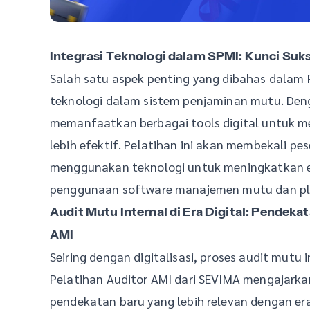
Integrasi Teknologi dalam SPMI: Kunci Sukse
Salah satu aspek penting yang dibahas dalam P
teknologi dalam sistem penjaminan mutu. De
memanfaatkan berbagai tools digital untuk m
lebih efektif. Pelatihan ini akan membekali 
menggunakan teknologi untuk meningkatkan e
penggunaan software manajemen mutu dan plat
Audit Mutu Internal di Era Digital: Pendeka
AMI
Seiring dengan digitalisasi, proses audit mutu
Pelatihan Auditor AMI dari SEVIMA mengajarka
pendekatan baru yang lebih relevan dengan er