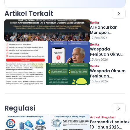
Artikel Terkait
Berita
AI Hancurkan
Monopoli
Pengetahuan
19 Feb 2026
Kampus, SEVIMA
Berita
& Prof Rhenald
Waspada
Kasali Ajak
Penipuan Oknum
Pendidikan
Menelpon (Spam
15 Jan 2026
Tinggi Berubah
Call) Mengaku
Berita
Kenal dan Miliki
Waspada Oknum
Data Pribadi
Penipuan
Pembayaran Kulia
15 Jan 2026
yang
Mengatasnamaka
Institusi Pendidika
Regulasi
Artikel
|
Regulasi
Permendiktisaintek
10 Tahun 2026