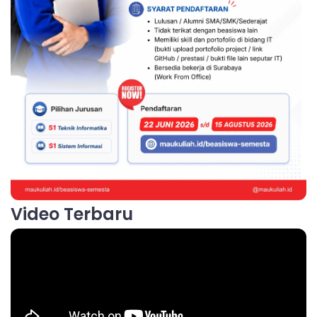
Video Terbaru