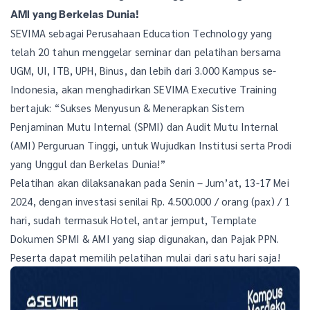
AMI yang Berkelas Dunia!
SEVIMA sebagai Perusahaan Education Technology yang
telah 20 tahun menggelar seminar dan pelatihan bersama
UGM, UI, ITB, UPH, Binus, dan lebih dari 3.000 Kampus se-
Indonesia, akan menghadirkan SEVIMA Executive Training
bertajuk: “Sukses Menyusun & Menerapkan Sistem
Penjaminan Mutu Internal (SPMI) dan Audit Mutu Internal
(AMI) Perguruan Tinggi, untuk Wujudkan Institusi serta Prodi
yang Unggul dan Berkelas Dunia!”
Pelatihan akan dilaksanakan pada Senin – Jum’at, 13-17 Mei
2024, dengan investasi senilai Rp. 4.500.000 / orang (pax) / 1
hari, sudah termasuk Hotel, antar jemput, Template
Dokumen SPMI & AMI yang siap digunakan, dan Pajak PPN.
Peserta dapat memilih pelatihan mulai dari satu hari saja!