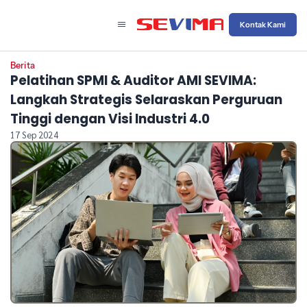
Kontak Kami
Berita
Pelatihan SPMI & Auditor AMI SEVIMA:
Langkah Strategis Selaraskan Perguruan
Tinggi dengan Visi Industri 4.0
17 Sep 2024