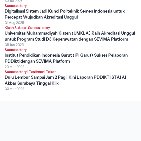
30 Jul 2026
Success story
Digitalisasi Sistem Jadi Kunci Politeknik Semen Indonesia untuk
Percepat Wujudkan Akreditasi Unggul
01 Aug 2025
Kisah Sukses
|
Success story
Universitas Muhammadiyah Klaten (UMKLA) Raih Akreditasi Unggul
untuk Program Studi D3 Keperawatan dengan SEVIMA Platform
05 Jun 2025
Success story
Institut Pendidikan Indonesia Garut (IPI Garut) Sukses Pelaporan
PDDikti dengan SEVIMA Platform
20 Mar 2025
Success story
|
Testimoni Tokoh
Dulu Lembur Sampai Jam 2 Pagi, Kini Laporan PDDIKTI STAI Al
Akbar Surabaya Tinggal Klik
03 Mar 2025