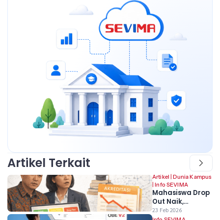
Artikel Terkait
Artikel
|
Dunia Kampus
|
Info SEVIMA
Mahasiswa Drop
Out Naik,
Akreditasi Prodi
23 Feb 2026
Terancam.
Info SEVIMA