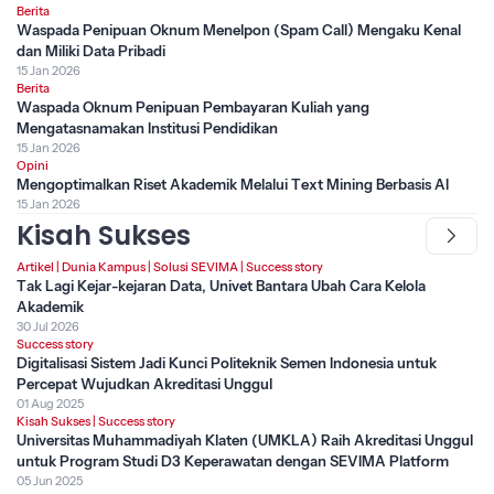
Berita
Waspada Penipuan Oknum Menelpon (Spam Call) Mengaku Kenal
dan Miliki Data Pribadi
15 Jan 2026
Berita
Waspada Oknum Penipuan Pembayaran Kuliah yang
Mengatasnamakan Institusi Pendidikan
15 Jan 2026
Opini
Mengoptimalkan Riset Akademik Melalui Text Mining Berbasis AI
15 Jan 2026
Kisah Sukses
Artikel
|
Dunia Kampus
|
Solusi SEVIMA
|
Success story
Tak Lagi Kejar-kejaran Data, Univet Bantara Ubah Cara Kelola
Akademik
30 Jul 2026
Success story
Digitalisasi Sistem Jadi Kunci Politeknik Semen Indonesia untuk
Percepat Wujudkan Akreditasi Unggul
01 Aug 2025
Kisah Sukses
|
Success story
Universitas Muhammadiyah Klaten (UMKLA) Raih Akreditasi Unggul
untuk Program Studi D3 Keperawatan dengan SEVIMA Platform
05 Jun 2025