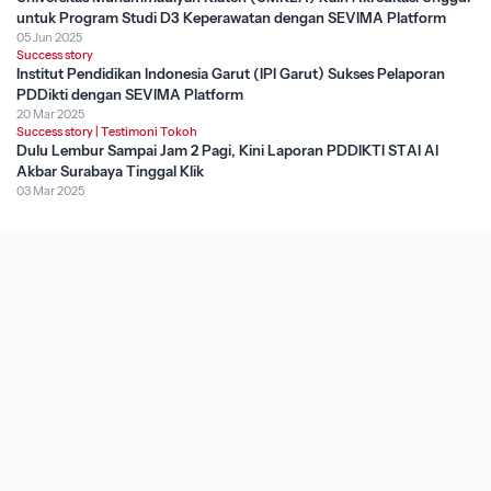
untuk Program Studi D3 Keperawatan dengan SEVIMA Platform
05 Jun 2025
Success story
Institut Pendidikan Indonesia Garut (IPI Garut) Sukses Pelaporan
PDDikti dengan SEVIMA Platform
20 Mar 2025
Success story
|
Testimoni Tokoh
Dulu Lembur Sampai Jam 2 Pagi, Kini Laporan PDDIKTI STAI Al
Akbar Surabaya Tinggal Klik
03 Mar 2025