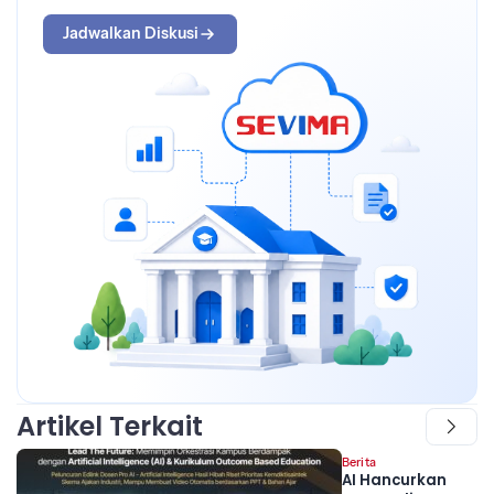
Jadwalkan Diskusi
Artikel Terkait
Berita
AI Hancurkan