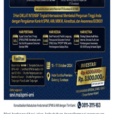
Mari berkonsultasi atas kebutuhan transformasi perguruan