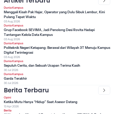
Artikel Terbaru
Dunia Kampus
Menggali Kisah Pak Hajar, Operator yang Dulu Sibuk Lembur, Kini
Pulang Tepat Waktu
03 Aug 2026
Dunia Kampus
Grup Facebook SEVIMA, Jadi Penolong Desi Rovita Hadapi
Tantangan Kelola Data Kampus
03 Aug 2026
Dunia Kampus
Politeknik Negeri Ketapang: Berawal dari Wilayah 3T Menuju Kampus
Digital Terintegrasi
03 Aug 2026
Dunia Kampus
Sepuluh Cerita, dan Sebuah Ucapan Terima Kasih
30 Jul 2026
Dunia Kampus
Garda Terakhir
30 Jul 2026
Berita Terbaru
Opini
Ketika Mutu Hanya “Hidup” Saat Asesor Datang
13 Apr 2026
Berita