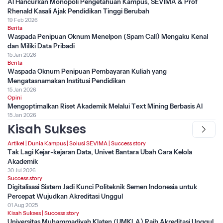
AI Hancurkan Monopoli Pengetahuan Kampus, SEVIMA & Prof
Rhenald Kasali Ajak Pendidikan Tinggi Berubah
19 Feb 2026
Berita
Waspada Penipuan Oknum Menelpon (Spam Call) Mengaku Kenal
dan Miliki Data Pribadi
15 Jan 2026
Berita
Waspada Oknum Penipuan Pembayaran Kuliah yang
Mengatasnamakan Institusi Pendidikan
15 Jan 2026
Opini
Mengoptimalkan Riset Akademik Melalui Text Mining Berbasis AI
15 Jan 2026
Kisah Sukses
Artikel
|
Dunia Kampus
|
Solusi SEVIMA
|
Success story
Tak Lagi Kejar-kejaran Data, Univet Bantara Ubah Cara Kelola
Akademik
30 Jul 2026
Success story
Digitalisasi Sistem Jadi Kunci Politeknik Semen Indonesia untuk
Percepat Wujudkan Akreditasi Unggul
01 Aug 2025
Kisah Sukses
|
Success story
Universitas Muhammadiyah Klaten (UMKLA) Raih Akreditasi Unggul