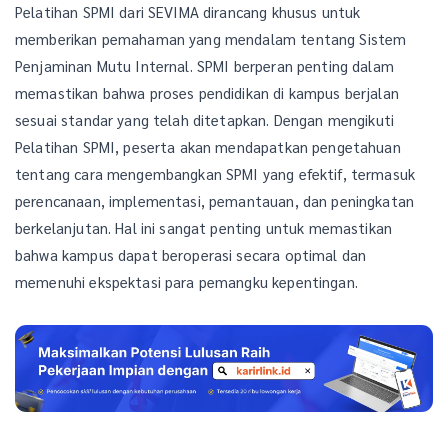
Pelatihan SPMI dari SEVIMA dirancang khusus untuk
memberikan pemahaman yang mendalam tentang Sistem
Penjaminan Mutu Internal. SPMI berperan penting dalam
memastikan bahwa proses pendidikan di kampus berjalan
sesuai standar yang telah ditetapkan. Dengan mengikuti
Pelatihan SPMI, peserta akan mendapatkan pengetahuan
tentang cara mengembangkan SPMI yang efektif, termasuk
perencanaan, implementasi, pemantauan, dan peningkatan
berkelanjutan. Hal ini sangat penting untuk memastikan
bahwa kampus dapat beroperasi secara optimal dan
memenuhi ekspektasi para pemangku kepentingan.