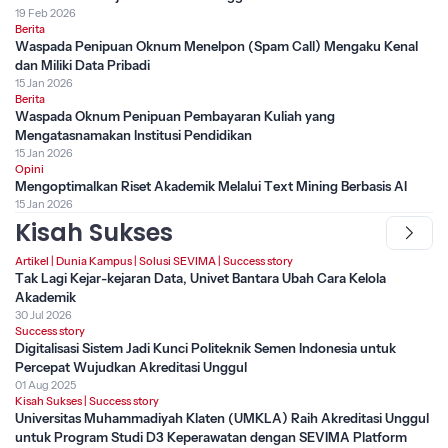
19 Feb 2026
Berita
Waspada Penipuan Oknum Menelpon (Spam Call) Mengaku Kenal
dan Miliki Data Pribadi
15 Jan 2026
Berita
Waspada Oknum Penipuan Pembayaran Kuliah yang
Mengatasnamakan Institusi Pendidikan
15 Jan 2026
Opini
Mengoptimalkan Riset Akademik Melalui Text Mining Berbasis AI
15 Jan 2026
Kisah Sukses
Artikel
|
Dunia Kampus
|
Solusi SEVIMA
|
Success story
Tak Lagi Kejar-kejaran Data, Univet Bantara Ubah Cara Kelola
Akademik
30 Jul 2026
Success story
Digitalisasi Sistem Jadi Kunci Politeknik Semen Indonesia untuk
Percepat Wujudkan Akreditasi Unggul
01 Aug 2025
Kisah Sukses
|
Success story
Universitas Muhammadiyah Klaten (UMKLA) Raih Akreditasi Unggul
untuk Program Studi D3 Keperawatan dengan SEVIMA Platform