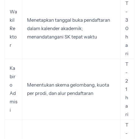
T
Wa
-
kil
Menetapkan tanggal buka pendaftaran
3
Re
dalam kalender akademik;
0
kto
menandatangani SK tepat waktu
h
r
a
ri
T
Ka
-
bir
2
o
Menentukan skema gelombang, kuota
1
Ad
per prodi, dan alur pendaftaran
h
mis
a
i
ri
T
-