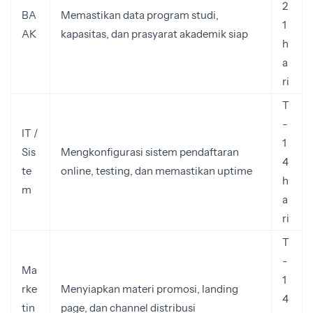
2
BA
Memastikan data program studi,
1
AK
kapasitas, dan prasyarat akademik siap
h
a
ri
T
-
IT /
1
Sis
Mengkonfigurasi sistem pendaftaran
4
te
online, testing, dan memastikan uptime
h
m
a
ri
T
-
Ma
1
rke
Menyiapkan materi promosi, landing
4
tin
page, dan channel distribusi