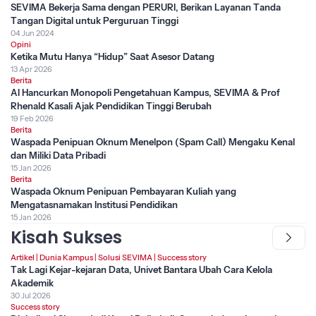
SEVIMA Bekerja Sama dengan PERURI, Berikan Layanan Tanda
Tangan Digital untuk Perguruan Tinggi
04 Jun 2024
Opini
Ketika Mutu Hanya “Hidup” Saat Asesor Datang
13 Apr 2026
Berita
AI Hancurkan Monopoli Pengetahuan Kampus, SEVIMA & Prof
Rhenald Kasali Ajak Pendidikan Tinggi Berubah
19 Feb 2026
Berita
Waspada Penipuan Oknum Menelpon (Spam Call) Mengaku Kenal
dan Miliki Data Pribadi
15 Jan 2026
Berita
Waspada Oknum Penipuan Pembayaran Kuliah yang
Mengatasnamakan Institusi Pendidikan
15 Jan 2026
Kisah Sukses
Artikel
|
Dunia Kampus
|
Solusi SEVIMA
|
Success story
Tak Lagi Kejar-kejaran Data, Univet Bantara Ubah Cara Kelola
Akademik
30 Jul 2026
Success story