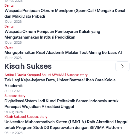
19 Feb 2026
Berita
Waspada Penipuan Oknum Menelpon (Spam Call) Mengaku Kenal
dan Miliki Data Pribadi
15 Jan 2026
Berita
Waspada Oknum Penipuan Pembayaran Kuliah yang
Mengatasnamakan Institusi Pendidikan
15 Jan 2026
Opini
Mengoptimalkan Riset Akademik Melalui Text Mining Berbasis AI
15 Jan 2026
Kisah Sukses
Artikel
|
Dunia Kampus
|
Solusi SEVIMA
|
Success story
Tak Lagi Kejar-kejaran Data, Univet Bantara Ubah Cara Kelola
Akademik
30 Jul 2026
Success story
Digitalisasi Sistem Jadi Kunci Politeknik Semen Indonesia untuk
Percepat Wujudkan Akreditasi Unggul
01 Aug 2025
Kisah Sukses
|
Success story
Universitas Muhammadiyah Klaten (UMKLA) Raih Akreditasi Unggul
untuk Program Studi D3 Keperawatan dengan SEVIMA Platform
05 Jun 2025