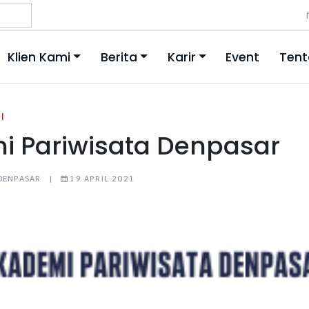
Klien Kami
Berita
Karir
Event
Tent
|
i Pariwisata Denpasar
 DENPASAR |
19 APRIL 2021