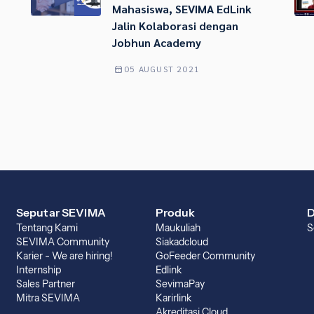
Mahasiswa, SEVIMA EdLink
Jalin Kolaborasi dengan
Jobhun Academy
05 AUGUST 2021
Seputar SEVIMA
Produk
D
Tentang Kami
Maukuliah
S
SEVIMA Community
Siakadcloud
Karier - We are hiring!
GoFeeder Community
Internship
Edlink
Sales Partner
SevimaPay
Mitra SEVIMA
Karirlink
Akreditasi Cloud