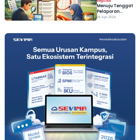
Regulasi
Disiapkan
Menuju Tenggat
Kampus Anda
Pelaporan
PDDIKTI Semester
06 Apr 2026
2025/2026 Ganjil,
Ini Strategi
Persiapannya