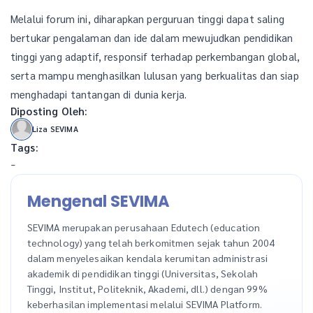
Melalui forum ini, diharapkan perguruan tinggi dapat saling
bertukar pengalaman dan ide dalam mewujudkan pendidikan
tinggi yang adaptif, responsif terhadap perkembangan global,
serta mampu menghasilkan lulusan yang berkualitas dan siap
menghadapi tantangan di dunia kerja.
Diposting Oleh:
Liza SEVIMA
Tags:
-
Mengenal SEVIMA
SEVIMA merupakan perusahaan Edutech (education
technology) yang telah berkomitmen sejak tahun 2004
dalam menyelesaikan kendala kerumitan administrasi
akademik di pendidikan tinggi (Universitas, Sekolah
Tinggi, Institut, Politeknik, Akademi, dll.) dengan 99%
keberhasilan implementasi melalui SEVIMA Platform.