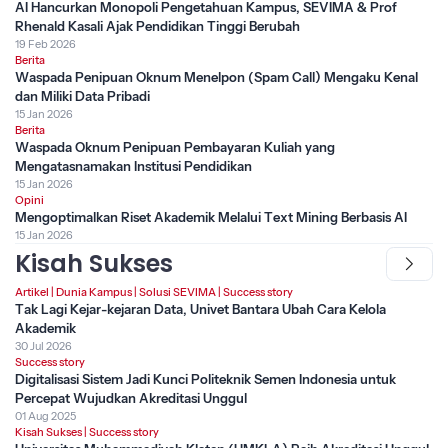
AI Hancurkan Monopoli Pengetahuan Kampus, SEVIMA & Prof
Rhenald Kasali Ajak Pendidikan Tinggi Berubah
19 Feb 2026
Berita
Waspada Penipuan Oknum Menelpon (Spam Call) Mengaku Kenal
dan Miliki Data Pribadi
15 Jan 2026
Berita
Waspada Oknum Penipuan Pembayaran Kuliah yang
Mengatasnamakan Institusi Pendidikan
15 Jan 2026
Opini
Mengoptimalkan Riset Akademik Melalui Text Mining Berbasis AI
15 Jan 2026
Kisah Sukses
Artikel
|
Dunia Kampus
|
Solusi SEVIMA
|
Success story
Tak Lagi Kejar-kejaran Data, Univet Bantara Ubah Cara Kelola
Akademik
30 Jul 2026
Success story
Digitalisasi Sistem Jadi Kunci Politeknik Semen Indonesia untuk
Percepat Wujudkan Akreditasi Unggul
01 Aug 2025
Kisah Sukses
|
Success story