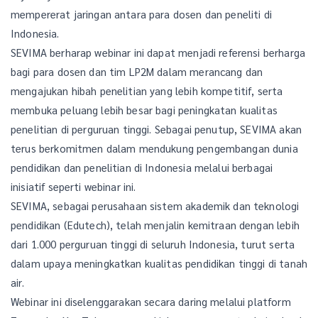
mempererat jaringan antara para dosen dan peneliti di
Indonesia.
SEVIMA berharap webinar ini dapat menjadi referensi berharga
bagi para dosen dan tim LP2M dalam merancang dan
mengajukan hibah penelitian yang lebih kompetitif, serta
membuka peluang lebih besar bagi peningkatan kualitas
penelitian di perguruan tinggi. Sebagai penutup, SEVIMA akan
terus berkomitmen dalam mendukung pengembangan dunia
pendidikan dan penelitian di Indonesia melalui berbagai
inisiatif seperti webinar ini.
SEVIMA, sebagai perusahaan sistem akademik dan teknologi
pendidikan (Edutech), telah menjalin kemitraan dengan lebih
dari 1.000 perguruan tinggi di seluruh Indonesia, turut serta
dalam upaya meningkatkan kualitas pendidikan tinggi di tanah
air.
Webinar ini diselenggarakan secara daring melalui platform