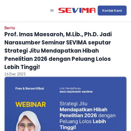
Kontak Kami
Berita
Prof. Imas Maesaroh, M.Lib., Ph.D. Jadi
Narasumber Seminar SEVIMA seputar
Strategi Jitu Mendapatkan Hibah
Penelitian 2026 dengan Peluang Lolos
Lebih Tinggi!
16 Dec 2025