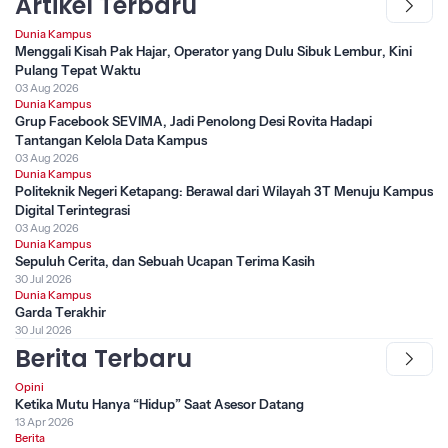
Artikel Terbaru
Dunia Kampus
Menggali Kisah Pak Hajar, Operator yang Dulu Sibuk Lembur, Kini
Pulang Tepat Waktu
03 Aug 2026
Dunia Kampus
Grup Facebook SEVIMA, Jadi Penolong Desi Rovita Hadapi
Tantangan Kelola Data Kampus
03 Aug 2026
Dunia Kampus
Politeknik Negeri Ketapang: Berawal dari Wilayah 3T Menuju Kampus
Digital Terintegrasi
03 Aug 2026
Dunia Kampus
Sepuluh Cerita, dan Sebuah Ucapan Terima Kasih
30 Jul 2026
Dunia Kampus
Garda Terakhir
30 Jul 2026
Berita Terbaru
Opini
Ketika Mutu Hanya “Hidup” Saat Asesor Datang
13 Apr 2026
Berita