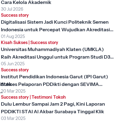
Cara Kelola Akademik
30 Jul 2026
Success story
Digitalisasi Sistem Jadi Kunci Politeknik Semen
Indonesia untuk Percepat Wujudkan Akreditasi
01 Aug 2025
Unggul
Kisah Sukses
|
Success story
Universitas Muhammadiyah Klaten (UMKLA)
Raih Akreditasi Unggul untuk Program Studi D3
05 Jun 2025
Keperawatan dengan SEVIMA Platform
Success story
Institut Pendidikan Indonesia Garut (IPI Garut)
intek
Sukses Pelaporan PDDikti dengan SEVIMA
20 Mar 2025
Platform
Success story
|
Testimoni Tokoh
, Apa
Dulu Lembur Sampai Jam 2 Pagi, Kini Laporan
ng
PDDIKTI STAI Al Akbar Surabaya Tinggal Klik
gi
03 Mar 2025
?