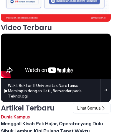
Video Terbaru
Wakil Rektor II Universitas Narotama:
▶
Memimpin dengan Hati, Bersandar pada
Teknologi
Artikel Terbaru
Lihat Semua
Dunia Kampus
Menggali Kisah Pak Hajar, Operator yang Dulu
Sibuk Lembur, Kini Pulang Tepat Waktu