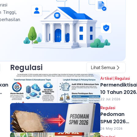
rasi
h Tinggi,
berhasilan
Regulasi
Lihat Semua
Artikel
|
Regulasi
kan
Permendiktisa
10 Tahun 2026
uan
Resmi Berlaku
22 Jul 2026
Perubahan ya
Regulasi
Berdampak ba
Pedoman
ald
Kampus Anda
SPMI 2026
k
Diluncurkan,
26 May 2026
n
Ini yang