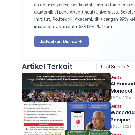
dalam menyelesaikan kendala kerumitan administ
akademik di pendidikan tinggi (Universitas, Sekola
Institut, Politeknik, Akademi, dll.) dengan 99% ke
implementasi melalui SEVIMA Platform.
Jadwalkan Diskusi
Artikel Terkait
Lihat Semua
Berita
AI Hancur
Monopoli
Pengetah
19 Feb 2026
Kampus,
Berita
SEVIMA &
Waspada
Prof Rhen
Penipuan
Kasali Aja
Oknum
15 Jan 2026
Pendidika
Menelpon