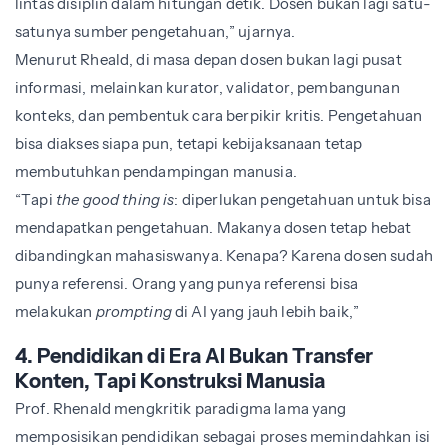
lintas disiplin dalam hitungan detik. Dosen bukan lagi satu-
satunya sumber pengetahuan,” ujarnya.
Menurut Rheald, di masa depan dosen bukan lagi pusat
informasi, melainkan kurator, validator, pembangunan
konteks, dan pembentuk cara berpikir kritis. Pengetahuan
bisa diakses siapa pun, tetapi kebijaksanaan tetap
membutuhkan pendampingan manusia.
“Tapi
the good thing is
: diperlukan pengetahuan untuk bisa
mendapatkan pengetahuan. Makanya dosen tetap hebat
dibandingkan mahasiswanya. Kenapa? Karena dosen sudah
punya referensi. Orang yang punya referensi bisa
melakukan
prompting
di AI yang jauh lebih baik,”
4. Pendidikan di Era AI Bukan Transfer
Konten, Tapi Konstruksi Manusia
Prof. Rhenald mengkritik paradigma lama yang
memposisikan pendidikan sebagai proses memindahkan isi