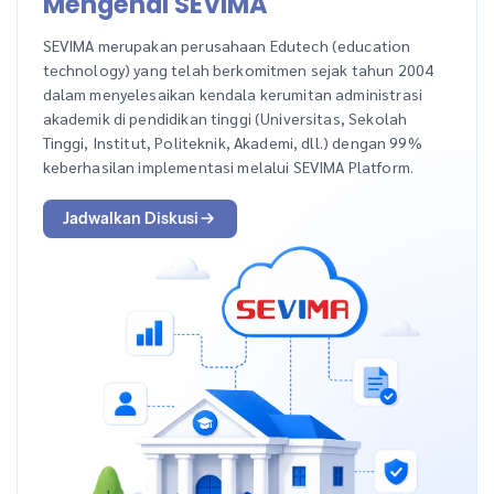
Mengenal SEVIMA
SEVIMA merupakan perusahaan Edutech (education
technology) yang telah berkomitmen sejak tahun 2004
dalam menyelesaikan kendala kerumitan administrasi
akademik di pendidikan tinggi (Universitas, Sekolah
Tinggi, Institut, Politeknik, Akademi, dll.) dengan 99%
keberhasilan implementasi melalui SEVIMA Platform.
Jadwalkan Diskusi