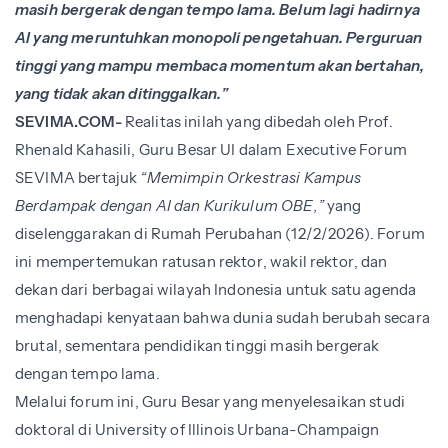
masih bergerak dengan tempo lama. Belum lagi hadirnya
AI yang meruntuhkan monopoli pengetahuan. Perguruan
tinggi yang mampu membaca momentum akan bertahan,
yang tidak akan ditinggalkan.”
SEVIMA.COM-
Realitas inilah yang dibedah oleh Prof.
Rhenald Kahasili, Guru Besar UI dalam Executive Forum
SEVIMA bertajuk
“Memimpin Orkestrasi Kampus
Berdampak dengan AI dan Kurikulum OBE,”
yang
diselenggarakan di Rumah Perubahan (12/2/2026). Forum
ini mempertemukan ratusan rektor, wakil rektor, dan
dekan dari berbagai wilayah Indonesia untuk satu agenda
menghadapi kenyataan bahwa dunia sudah berubah secara
brutal, sementara pendidikan tinggi masih bergerak
dengan tempo lama.
Melalui forum ini, Guru Besar yang menyelesaikan studi
doktoral di University of Illinois Urbana-Champaign