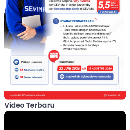
Video Terbaru