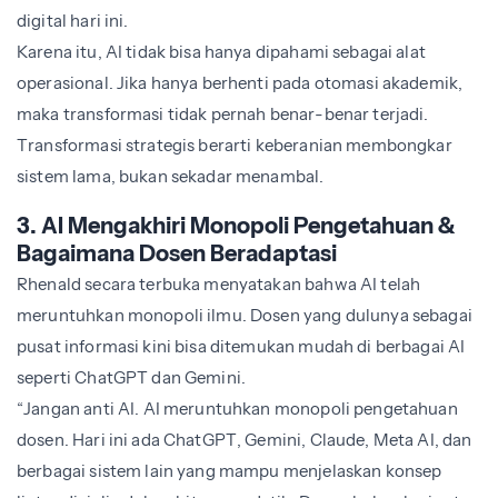
digital hari ini.
Karena itu, AI tidak bisa hanya dipahami sebagai alat
operasional. Jika hanya berhenti pada otomasi akademik,
maka transformasi tidak pernah benar-benar terjadi.
Transformasi strategis berarti keberanian membongkar
sistem lama, bukan sekadar menambal.
3. AI Mengakhiri Monopoli Pengetahuan &
Bagaimana Dosen Beradaptasi
Rhenald secara terbuka menyatakan bahwa AI telah
meruntuhkan monopoli ilmu. Dosen yang dulunya sebagai
pusat informasi kini bisa ditemukan mudah di berbagai AI
seperti ChatGPT dan Gemini.
“Jangan anti AI. AI meruntuhkan monopoli pengetahuan
dosen. Hari ini ada ChatGPT, Gemini, Claude, Meta AI, dan
berbagai sistem lain yang mampu menjelaskan konsep