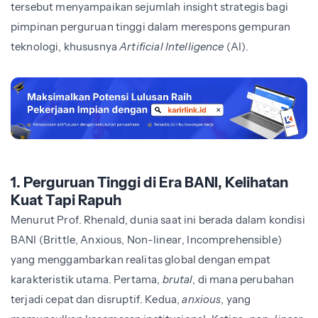
tersebut menyampaikan sejumlah insight strategis bagi
pimpinan perguruan tinggi dalam merespons gempuran
teknologi, khususnya
Artificial Intelligence
(AI).
1. Perguruan Tinggi di Era BANI, Kelihatan
Kuat Tapi Rapuh
Menurut Prof. Rhenald, dunia saat ini berada dalam kondisi
BANI (Brittle, Anxious, Non-linear, Incomprehensible)
yang menggambarkan realitas global dengan empat
karakteristik utama. Pertama,
brutal
, di mana perubahan
terjadi cepat dan disruptif. Kedua,
anxious
, yang