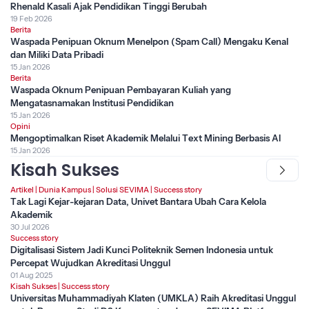
Rhenald Kasali Ajak Pendidikan Tinggi Berubah
19 Feb 2026
Berita
Waspada Penipuan Oknum Menelpon (Spam Call) Mengaku Kenal
dan Miliki Data Pribadi
15 Jan 2026
Berita
Waspada Oknum Penipuan Pembayaran Kuliah yang
Mengatasnamakan Institusi Pendidikan
15 Jan 2026
Opini
Mengoptimalkan Riset Akademik Melalui Text Mining Berbasis AI
15 Jan 2026
Kisah Sukses
Artikel
|
Dunia Kampus
|
Solusi SEVIMA
|
Success story
Tak Lagi Kejar-kejaran Data, Univet Bantara Ubah Cara Kelola
Akademik
30 Jul 2026
Success story
Digitalisasi Sistem Jadi Kunci Politeknik Semen Indonesia untuk
Percepat Wujudkan Akreditasi Unggul
01 Aug 2025
Kisah Sukses
|
Success story
Universitas Muhammadiyah Klaten (UMKLA) Raih Akreditasi Unggul