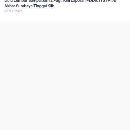
Dulu Lembur Sampai Jam 2 Pagi, Kini Laporan PDDIKTI STAI Al
Akbar Surabaya Tinggal Klik
03 Mar 2025