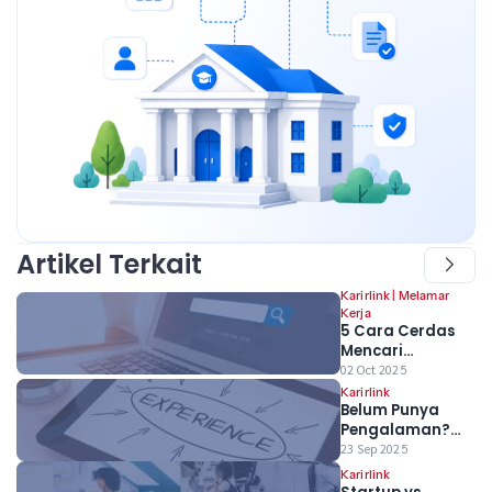
Artikel Terkait
Karirlink
|
Melamar
Kerja
5 Cara Cerdas
Mencari
Lowongan Kerja
02 Oct 2025
Tersembunyi
Karirlink
Belum Punya
Bagi Fresh
Pengalaman?
Graduate
Bukan Masalah!
23 Sep 2025
Ubah Proyek
Karirlink
Kuliah Jadi