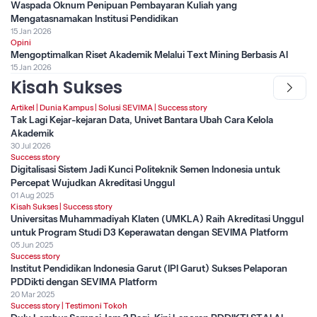
Waspada Oknum Penipuan Pembayaran Kuliah yang
Mengatasnamakan Institusi Pendidikan
15 Jan 2026
Opini
Mengoptimalkan Riset Akademik Melalui Text Mining Berbasis AI
15 Jan 2026
Kisah Sukses
Artikel
|
Dunia Kampus
|
Solusi SEVIMA
|
Success story
Tak Lagi Kejar-kejaran Data, Univet Bantara Ubah Cara Kelola
Akademik
30 Jul 2026
Success story
Digitalisasi Sistem Jadi Kunci Politeknik Semen Indonesia untuk
Percepat Wujudkan Akreditasi Unggul
01 Aug 2025
Kisah Sukses
|
Success story
Universitas Muhammadiyah Klaten (UMKLA) Raih Akreditasi Unggul
untuk Program Studi D3 Keperawatan dengan SEVIMA Platform
05 Jun 2025
Success story
Institut Pendidikan Indonesia Garut (IPI Garut) Sukses Pelaporan
PDDikti dengan SEVIMA Platform
20 Mar 2025
Success story
|
Testimoni Tokoh