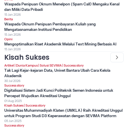
Waspada Penipuan Oknum Menelpon (Spam Call) Mengaku Kenal
dan Miliki Data Pribadi
15 Jan 2026
Berita
Waspada Oknum Penipuan Pembayaran Kuliah yang
Mengatasnamakan Institusi Pendidikan
15 Jan 2026
Opini
Mengoptimalkan Riset Akademik Melalui Text Mining Berbasis AI
15 Jan 2026
Kisah Sukses
Artikel
|
Dunia Kampus
|
Solusi SEVIMA
|
Success story
Tak Lagi Kejar-kejaran Data, Univet Bantara Ubah Cara Kelola
Akademik
30 Jul 2026
Success story
Digitalisasi Sistem Jadi Kunci Politeknik Semen Indonesia untuk
Percepat Wujudkan Akreditasi Unggul
01 Aug 2025
Kisah Sukses
|
Success story
Universitas Muhammadiyah Klaten (UMKLA) Raih Akreditasi Unggul
untuk Program Studi D3 Keperawatan dengan SEVIMA Platform
05 Jun 2025
Success story