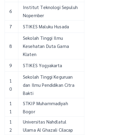
Institut Teknologi Sepuluh
6
Nopember
7
STIKES Maluku Husada
Sekolah Tinggi Ilmu
8
Kesehatan Duta Gama
Klaten
9
STIKES Yogyakarta
Sekolah Tinggi Keguruan
1
dan Ilmu Pendidikan Citra
0
Bakti
1
STKIP Muhammadiyah
1
Bogor
1
Universitas Nahdlatul
2
Ulama Al Ghazali Cilacap