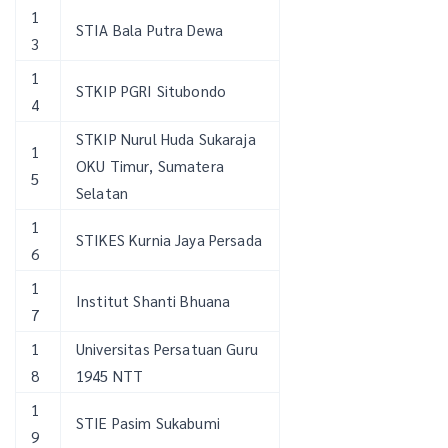
1
STIA Bala Putra Dewa
3
1
STKIP PGRI Situbondo
4
STKIP Nurul Huda Sukaraja
1
OKU Timur, Sumatera
5
Selatan
1
STIKES Kurnia Jaya Persada
6
1
Institut Shanti Bhuana
7
1
Universitas Persatuan Guru
8
1945 NTT
1
STIE Pasim Sukabumi
9