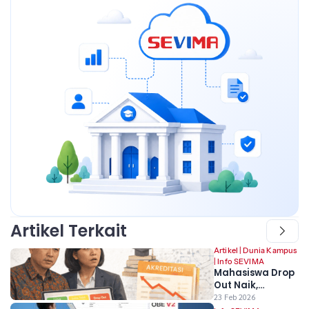
Artikel Terkait
Artikel
|
Dunia Kampus
|
Info SEVIMA
Mahasiswa Drop
Out Naik,
Akreditasi Prodi
23 Feb 2026