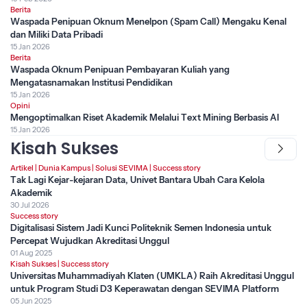
Berita
Waspada Penipuan Oknum Menelpon (Spam Call) Mengaku Kenal
dan Miliki Data Pribadi
15 Jan 2026
Berita
Waspada Oknum Penipuan Pembayaran Kuliah yang
Mengatasnamakan Institusi Pendidikan
15 Jan 2026
Opini
Mengoptimalkan Riset Akademik Melalui Text Mining Berbasis AI
15 Jan 2026
Kisah Sukses
Artikel
|
Dunia Kampus
|
Solusi SEVIMA
|
Success story
Tak Lagi Kejar-kejaran Data, Univet Bantara Ubah Cara Kelola
Akademik
30 Jul 2026
Success story
Digitalisasi Sistem Jadi Kunci Politeknik Semen Indonesia untuk
Percepat Wujudkan Akreditasi Unggul
01 Aug 2025
Kisah Sukses
|
Success story
Universitas Muhammadiyah Klaten (UMKLA) Raih Akreditasi Unggul
untuk Program Studi D3 Keperawatan dengan SEVIMA Platform
05 Jun 2025