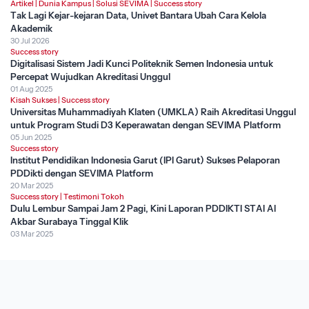
Artikel
|
Dunia Kampus
|
Solusi SEVIMA
|
Success story
Tak Lagi Kejar-kejaran Data, Univet Bantara Ubah Cara Kelola
Akademik
30 Jul 2026
Success story
Digitalisasi Sistem Jadi Kunci Politeknik Semen Indonesia untuk
Percepat Wujudkan Akreditasi Unggul
01 Aug 2025
Kisah Sukses
|
Success story
Universitas Muhammadiyah Klaten (UMKLA) Raih Akreditasi Unggul
untuk Program Studi D3 Keperawatan dengan SEVIMA Platform
05 Jun 2025
Success story
Institut Pendidikan Indonesia Garut (IPI Garut) Sukses Pelaporan
PDDikti dengan SEVIMA Platform
20 Mar 2025
Success story
|
Testimoni Tokoh
Dulu Lembur Sampai Jam 2 Pagi, Kini Laporan PDDIKTI STAI Al
Akbar Surabaya Tinggal Klik
03 Mar 2025