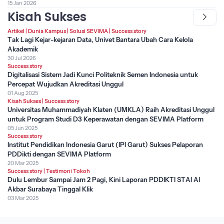
15 Jan 2026
Kisah Sukses
Artikel
|
Dunia Kampus
|
Solusi SEVIMA
|
Success story
Tak Lagi Kejar-kejaran Data, Univet Bantara Ubah Cara Kelola
Akademik
30 Jul 2026
Success story
Digitalisasi Sistem Jadi Kunci Politeknik Semen Indonesia untuk
Percepat Wujudkan Akreditasi Unggul
01 Aug 2025
Kisah Sukses
|
Success story
Universitas Muhammadiyah Klaten (UMKLA) Raih Akreditasi Unggul
untuk Program Studi D3 Keperawatan dengan SEVIMA Platform
05 Jun 2025
Success story
Institut Pendidikan Indonesia Garut (IPI Garut) Sukses Pelaporan
PDDikti dengan SEVIMA Platform
20 Mar 2025
Success story
|
Testimoni Tokoh
Dulu Lembur Sampai Jam 2 Pagi, Kini Laporan PDDIKTI STAI Al
Akbar Surabaya Tinggal Klik
03 Mar 2025