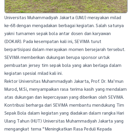
Universitas Muhammadiyah Jakarta (UMJ) merayakan milad
ke-68 dengan mengadakan berbagai kegiatan. Salah satunya
yakni turnamen sepak bola antar dosen dan karyawan
(DOKAR). Pada kesempatan kali ini, SEVIMA turut
berpartisipasi dalam merayakan momen bersejarah tersebut.
SEVIMA memberikan dukungan berupa sponsor untuk
pembuatan jersey tim sepak bola yang akan berlaga dalam
kegiatan spesial milad kali ini.
Rektor Universitas Muhammadiyah Jakarta, Prof. Dr. Ma’mun
Murod, M.Si, menyampaikan rasa terima kasih yang mendalam
atas dukungan dan kepercayaan yang diberikan oleh SEVIMA.
Kontribusi berharga dari SEVIMA membantu mendukung Tim
Sepak Bola dalam kegiatan yang diadakan dalam rangka Hari
Ulang Tahun (HUT) Universitas Muhammadiyah Jakarta yang
mengangkat tema “Meningkatkan Rasa Peduli Kepada