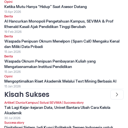
Opini
Ketika Mutu Hanya “Hidup” Saat Asesor Datang
13 Apr 2026
Berita
AI Hancurkan Monopoli Pengetahuan Kampus, SEVIMA & Prof
Rhenald Kasali Ajak Pendidikan Tinggi Berubah
19 Feb 2026
Berita
Waspada Penipuan Oknum Menelpon (Spam Call) Mengaku Kenal
dan Miliki Data Pribadi
15 Jan 2026
Berita
Waspada Oknum Penipuan Pembayaran Kuliah yang
Mengatasnamakan Institusi Pendidikan
15 Jan 2026
Opini
Mengoptimalkan Riset Akademik Melalui Text Mining Berbasis AI
15 Jan 2026
Kisah Sukses
Artikel
|
Dunia Kampus
|
Solusi SEVIMA
|
Success story
Tak Lagi Kejar-kejaran Data, Univet Bantara Ubah Cara Kelola
Akademik
30 Jul 2026
Success story
Digitalisasi Sistem Jadi Kunci Politeknik Semen Indonesia untuk