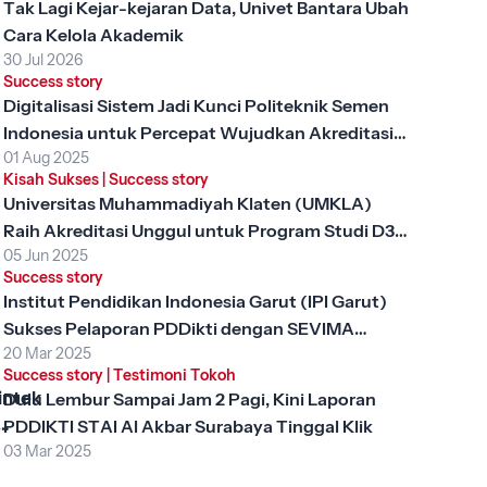
Tak Lagi Kejar-kejaran Data, Univet Bantara Ubah
Cara Kelola Akademik
30 Jul 2026
Success story
Digitalisasi Sistem Jadi Kunci Politeknik Semen
Indonesia untuk Percepat Wujudkan Akreditasi
01 Aug 2025
Unggul
Kisah Sukses
|
Success story
Universitas Muhammadiyah Klaten (UMKLA)
Raih Akreditasi Unggul untuk Program Studi D3
05 Jun 2025
Keperawatan dengan SEVIMA Platform
Success story
Institut Pendidikan Indonesia Garut (IPI Garut)
Sukses Pelaporan PDDikti dengan SEVIMA
20 Mar 2025
Platform
Success story
|
Testimoni Tokoh
intek
Dulu Lembur Sampai Jam 2 Pagi, Kini Laporan
PDDIKTI STAI Al Akbar Surabaya Tinggal Klik
, Apa
03 Mar 2025
ng