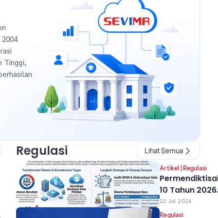
on
n 2004
rasi
h Tinggi,
berhasilan
Regulasi
Lihat Semua
Artikel
|
Regulasi
Permendiktisa
10 Tahun 2026
Resmi Berlaku
22 Jul 2026
Perubahan ya
Regulasi