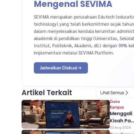
Mengenal SEVIMA
SEVIMA merupakan perusahaan Edutech (educati
technology) yang telah berkomitmen sejak tahu
dalam menyelesaikan kendala kerumitan administ
akademik di pendidikan tinggi (Universitas, Sekola
Institut, Politeknik, Akademi, dll.) dengan 99% ke
implementasi melalui SEVIMA Platform.
Jadwalkan Diskusi
Artikel Terkait
Lihat Semua
Dunia
Kampus
Menggali
Kisah Pak
Hajar,
03 Aug 2026