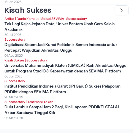
15 Jan 2026
Kisah Sukses
Artikel
|
Dunia Kampus
|
Solusi SEVIMA
|
Success story
Tak Lagi Kejar-kejaran Data, Univet Bantara Ubah Cara Kelola
Akademik
30 Jul 2026
Success story
Digitalisasi Sistem Jadi Kunci Politeknik Semen Indonesia untuk
Percepat Wujudkan Akreditasi Unggul
01 Aug 2025
Kisah Sukses
|
Success story
Universitas Muhammadiyah Klaten (UMKLA) Raih Akreditasi Unggul
untuk Program Studi D3 Keperawatan dengan SEVIMA Platform
05 Jun 2025
Success story
Institut Pendidikan Indonesia Garut (IPI Garut) Sukses Pelaporan
PDDikti dengan SEVIMA Platform
20 Mar 2025
Success story
|
Testimoni Tokoh
Dulu Lembur Sampai Jam 2 Pagi, Kini Laporan PDDIKTI STAI Al
Akbar Surabaya Tinggal Klik
03 Mar 2025