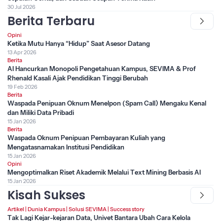
30 Jul 2026
Berita Terbaru
Opini
Ketika Mutu Hanya “Hidup” Saat Asesor Datang
13 Apr 2026
Berita
AI Hancurkan Monopoli Pengetahuan Kampus, SEVIMA & Prof
Rhenald Kasali Ajak Pendidikan Tinggi Berubah
19 Feb 2026
Berita
Waspada Penipuan Oknum Menelpon (Spam Call) Mengaku Kenal
dan Miliki Data Pribadi
15 Jan 2026
Berita
Waspada Oknum Penipuan Pembayaran Kuliah yang
Mengatasnamakan Institusi Pendidikan
15 Jan 2026
Opini
Mengoptimalkan Riset Akademik Melalui Text Mining Berbasis AI
15 Jan 2026
Kisah Sukses
Artikel
|
Dunia Kampus
|
Solusi SEVIMA
|
Success story
Tak Lagi Kejar-kejaran Data, Univet Bantara Ubah Cara Kelola