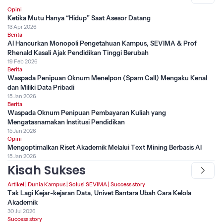
Opini
Ketika Mutu Hanya “Hidup” Saat Asesor Datang
13 Apr 2026
Berita
AI Hancurkan Monopoli Pengetahuan Kampus, SEVIMA & Prof
Rhenald Kasali Ajak Pendidikan Tinggi Berubah
19 Feb 2026
Berita
Waspada Penipuan Oknum Menelpon (Spam Call) Mengaku Kenal
dan Miliki Data Pribadi
15 Jan 2026
Berita
Waspada Oknum Penipuan Pembayaran Kuliah yang
Mengatasnamakan Institusi Pendidikan
15 Jan 2026
Opini
Mengoptimalkan Riset Akademik Melalui Text Mining Berbasis AI
15 Jan 2026
Kisah Sukses
Artikel
|
Dunia Kampus
|
Solusi SEVIMA
|
Success story
Tak Lagi Kejar-kejaran Data, Univet Bantara Ubah Cara Kelola
Akademik
30 Jul 2026
Success story