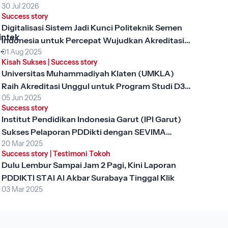
30 Jul 2026
Success story
Digitalisasi Sistem Jadi Kunci Politeknik Semen
intek
Indonesia untuk Percepat Wujudkan Akreditasi
01 Aug 2025
Unggul
, Apa
Kisah Sukses
|
Success story
Universitas Muhammadiyah Klaten (UMKLA)
ng
gi
Raih Akreditasi Unggul untuk Program Studi D3
?
05 Jun 2025
Keperawatan dengan SEVIMA Platform
Success story
Institut Pendidikan Indonesia Garut (IPI Garut)
Sukses Pelaporan PDDikti dengan SEVIMA
20 Mar 2025
Platform
Success story
|
Testimoni Tokoh
Dulu Lembur Sampai Jam 2 Pagi, Kini Laporan
PDDIKTI STAI Al Akbar Surabaya Tinggal Klik
03 Mar 2025