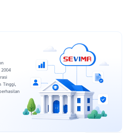
on
n 2004
rasi
h Tinggi,
berhasilan