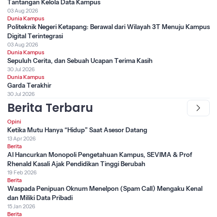
Tantangan Kelola Data Kampus
03 Aug 2026
Dunia Kampus
Politeknik Negeri Ketapang: Berawal dari Wilayah 3T Menuju Kampus
Digital Terintegrasi
03 Aug 2026
Dunia Kampus
Sepuluh Cerita, dan Sebuah Ucapan Terima Kasih
30 Jul 2026
Dunia Kampus
Garda Terakhir
30 Jul 2026
Berita Terbaru
Opini
Ketika Mutu Hanya “Hidup” Saat Asesor Datang
13 Apr 2026
Berita
AI Hancurkan Monopoli Pengetahuan Kampus, SEVIMA & Prof
Rhenald Kasali Ajak Pendidikan Tinggi Berubah
19 Feb 2026
Berita
Waspada Penipuan Oknum Menelpon (Spam Call) Mengaku Kenal
dan Miliki Data Pribadi
15 Jan 2026
Berita