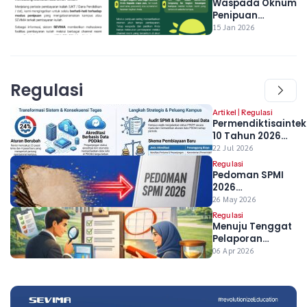
Kenal dan Miliki
Waspada Oknum
Data Pribadi
Penipuan
Pembayaran Kulia
15 Jan 2026
yang
Mengatasnamaka
Institusi Pendidika
Regulasi
Artikel
|
Regulasi
Permendiktisaintek
10 Tahun 2026
Resmi Berlaku, Apa
22 Jul 2026
Perubahan yang
Regulasi
Berdampak bagi
Pedoman SPMI
Kampus Anda?
2026
Diluncurkan, Ini
26 May 2026
yang Harus
Regulasi
Disiapkan
Menuju Tenggat
Kampus Anda
Pelaporan
PDDIKTI Semester
06 Apr 2026
2025/2026 Ganjil,
Ini Strategi
Persiapannya