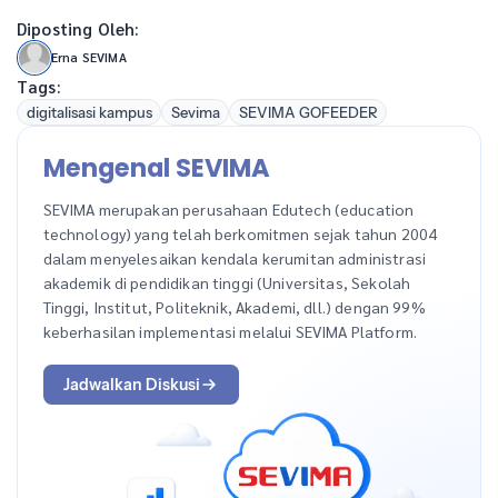
Diposting Oleh:
Erna SEVIMA
Tags:
digitalisasi kampus
Sevima
SEVIMA GOFEEDER
Mengenal SEVIMA
SEVIMA merupakan perusahaan Edutech (education
technology) yang telah berkomitmen sejak tahun 2004
dalam menyelesaikan kendala kerumitan administrasi
akademik di pendidikan tinggi (Universitas, Sekolah
Tinggi, Institut, Politeknik, Akademi, dll.) dengan 99%
keberhasilan implementasi melalui SEVIMA Platform.
Jadwalkan Diskusi