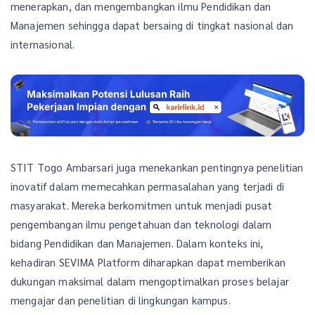
menerapkan, dan mengembangkan ilmu Pendidikan dan
Manajemen sehingga dapat bersaing di tingkat nasional dan
internasional.
STIT Togo Ambarsari juga menekankan pentingnya penelitian
inovatif dalam memecahkan permasalahan yang terjadi di
masyarakat. Mereka berkomitmen untuk menjadi pusat
pengembangan ilmu pengetahuan dan teknologi dalam
bidang Pendidikan dan Manajemen. Dalam konteks ini,
kehadiran SEVIMA Platform diharapkan dapat memberikan
dukungan maksimal dalam mengoptimalkan proses belajar
mengajar dan penelitian di lingkungan kampus.