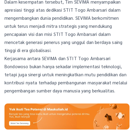
Dalam kesempatan tersebut, Tim SEVIMA menyampaikan
apresiasi tinggi atas dedikasi STIT Togo Ambarsari dalam
mengembangkan dunia pendidikan. SEVIMA berkomitmen
untuk terus menjadi mitra strategis yang mendukung
pencapaian visi dan misi STIT Togo Ambarsari dalam
mencetak generasi penerus yang unggul dan berdaya saing
tinggi di era globalisasi.
Kerjasama antara SEVIMA dan STIT Togo Ambarsari
Bondowoso bukan hanya sekadar implementasi teknologi,
tetapi juga sinergi untuk meningkatkan mutu pendidikan dan
kontribusi nyata terhadap pembangunan masyarakat melalui
pengembangan sumber daya manusia yang berkualitas.