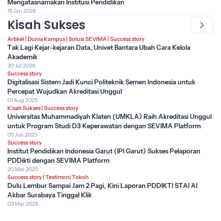
Mengatasnamakan Institusi Pendidikan
15 Jan 2026
Kisah Sukses
Artikel
|
Dunia Kampus
|
Solusi SEVIMA
|
Success story
Tak Lagi Kejar-kejaran Data, Univet Bantara Ubah Cara Kelola
Akademik
30 Jul 2026
Success story
Digitalisasi Sistem Jadi Kunci Politeknik Semen Indonesia untuk
Percepat Wujudkan Akreditasi Unggul
01 Aug 2025
Kisah Sukses
|
Success story
Universitas Muhammadiyah Klaten (UMKLA) Raih Akreditasi Unggul
untuk Program Studi D3 Keperawatan dengan SEVIMA Platform
05 Jun 2025
Success story
Institut Pendidikan Indonesia Garut (IPI Garut) Sukses Pelaporan
PDDikti dengan SEVIMA Platform
20 Mar 2025
Success story
|
Testimoni Tokoh
Dulu Lembur Sampai Jam 2 Pagi, Kini Laporan PDDIKTI STAI Al
Akbar Surabaya Tinggal Klik
03 Mar 2025