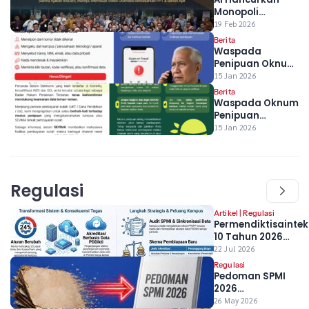
Monopoli
Pengetahuan
19 Feb 2026
Kampus, SEVIMA
Berita
& Prof Rhenald
Waspada
Kasali Ajak
Penipuan Oknum
Pendidikan
Menelpon (Spam
15 Jan 2026
Tinggi Berubah
Call) Mengaku
Berita
Kenal dan Miliki
Waspada Oknum
Data Pribadi
Penipuan
Pembayaran Kulia
15 Jan 2026
yang
Mengatasnamaka
Institusi Pendidika
Regulasi
Artikel
|
Regulasi
Permendiktisaintek
10 Tahun 2026
Resmi Berlaku, Apa
22 Jul 2026
Perubahan yang
Regulasi
Berdampak bagi
Pedoman SPMI
Kampus Anda?
2026
Diluncurkan, Ini
26 May 2026