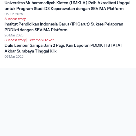
Universitas Muhammadiyah Klaten (UMKLA) Raih Akreditasi Unggul
untuk Program Studi D3 Keperawatan dengan SEVIMA Platform
05 Jun 2025
Success story
Institut Pendidikan Indonesia Garut (IPI Garut) Sukses Pelaporan
PDDikti dengan SEVIMA Platform
20 Mar 2025
Success story
|
Testimoni Tokoh
Dulu Lembur Sampai Jam 2 Pagi, Kini Laporan PDDIKTI STAI Al
Akbar Surabaya Tinggal Klik
03 Mar 2025