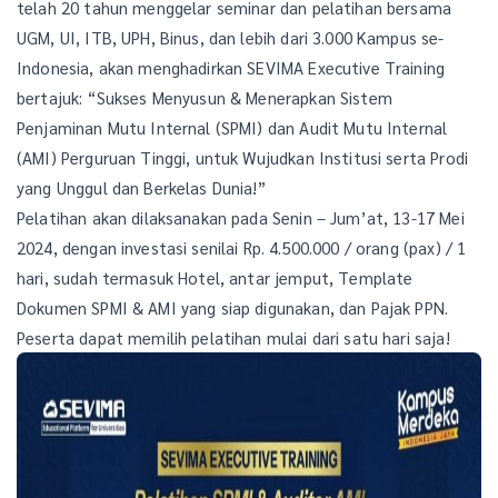
telah 20 tahun menggelar seminar dan pelatihan bersama
UGM, UI, ITB, UPH, Binus, dan lebih dari 3.000 Kampus se-
Indonesia, akan menghadirkan SEVIMA Executive Training
bertajuk: “Sukses Menyusun & Menerapkan Sistem
Penjaminan Mutu Internal (SPMI) dan Audit Mutu Internal
(AMI) Perguruan Tinggi, untuk Wujudkan Institusi serta Prodi
yang Unggul dan Berkelas Dunia!”
Pelatihan akan dilaksanakan pada Senin – Jum’at, 13-17 Mei
2024, dengan investasi senilai Rp. 4.500.000 / orang (pax) / 1
hari, sudah termasuk Hotel, antar jemput, Template
Dokumen SPMI & AMI yang siap digunakan, dan Pajak PPN.
Peserta dapat memilih pelatihan mulai dari satu hari saja!