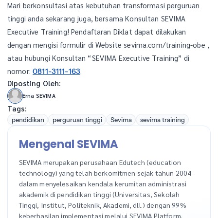
Mari berkonsultasi atas kebutuhan transformasi perguruan
tinggi anda sekarang juga, bersama Konsultan SEVIMA
Executive Training! Pendaftaran Diklat dapat dilakukan
dengan mengisi formulir di Website sevima.com/training-obe ,
atau hubungi Konsultan “SEVIMA Executive Training” di
nomor:
.
0811-3111-163
Diposting Oleh:
Erna SEVIMA
Tags:
pendidikan
perguruan tinggi
Sevima
sevima training
Mengenal SEVIMA
SEVIMA merupakan perusahaan Edutech (education
technology) yang telah berkomitmen sejak tahun 2004
dalam menyelesaikan kendala kerumitan administrasi
akademik di pendidikan tinggi (Universitas, Sekolah
Tinggi, Institut, Politeknik, Akademi, dll.) dengan 99%
keberhasilan implementasi melalui SEVIMA Platform.