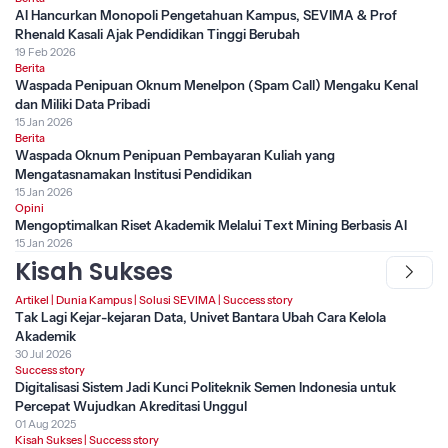
AI Hancurkan Monopoli Pengetahuan Kampus, SEVIMA & Prof
Rhenald Kasali Ajak Pendidikan Tinggi Berubah
19 Feb 2026
Berita
Waspada Penipuan Oknum Menelpon (Spam Call) Mengaku Kenal
dan Miliki Data Pribadi
15 Jan 2026
Berita
Waspada Oknum Penipuan Pembayaran Kuliah yang
Mengatasnamakan Institusi Pendidikan
15 Jan 2026
Opini
Mengoptimalkan Riset Akademik Melalui Text Mining Berbasis AI
15 Jan 2026
Kisah Sukses
Artikel
|
Dunia Kampus
|
Solusi SEVIMA
|
Success story
Tak Lagi Kejar-kejaran Data, Univet Bantara Ubah Cara Kelola
Akademik
30 Jul 2026
Success story
Digitalisasi Sistem Jadi Kunci Politeknik Semen Indonesia untuk
Percepat Wujudkan Akreditasi Unggul
01 Aug 2025
Kisah Sukses
|
Success story