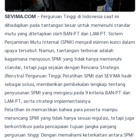
– Perguruan Tinggi di Indonesia saat ini
SEVIMA.COM
dihadapkan pada tantangan besar untuk memenuhi standar
mutu yang ditetapkan oleh BAN-PT dan LAM-PT. Sistem
Penjaminan Mutu Internal (SPMI) menjadi elemen kunci dalam
upaya tersebut. Namun, tantangan terbesar adalah
bagaimana menyusun SPMI yang tidak hanya memenuhi
standar, tetapi juga sejalan dengan Rencana Strategis
(Renstra) Perguruan Tinggi. Pelatihan SPMI dari SEVIMA hadir
sebagai solusi, memberikan pembekalan lengkap tentang
penyusunan SPMI yang mengacu pada 9 kriteria BAN-PT dan
LAM-PT, serta strategi implementasinya.
Pelatihan ini memastikan bahwa para peserta mampu
merancang SPMI yang tidak hanya sesuai regulasi, tetapi juga
berkontribusi pada pencapaian tujuan jangka panjang
perguruan tinggi. Dengan memahami keterkaitan antara SPMI