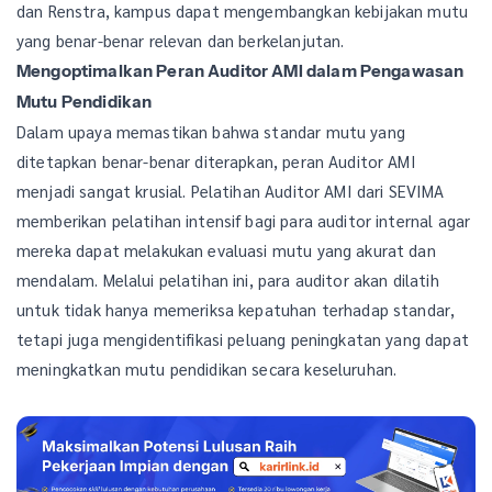
dan Renstra, kampus dapat mengembangkan kebijakan mutu
yang benar-benar relevan dan berkelanjutan.
Mengoptimalkan Peran Auditor AMI dalam Pengawasan
Mutu Pendidikan
Dalam upaya memastikan bahwa standar mutu yang
ditetapkan benar-benar diterapkan, peran Auditor AMI
menjadi sangat krusial. Pelatihan Auditor AMI dari SEVIMA
memberikan pelatihan intensif bagi para auditor internal agar
mereka dapat melakukan evaluasi mutu yang akurat dan
mendalam. Melalui pelatihan ini, para auditor akan dilatih
untuk tidak hanya memeriksa kepatuhan terhadap standar,
tetapi juga mengidentifikasi peluang peningkatan yang dapat
meningkatkan mutu pendidikan secara keseluruhan.