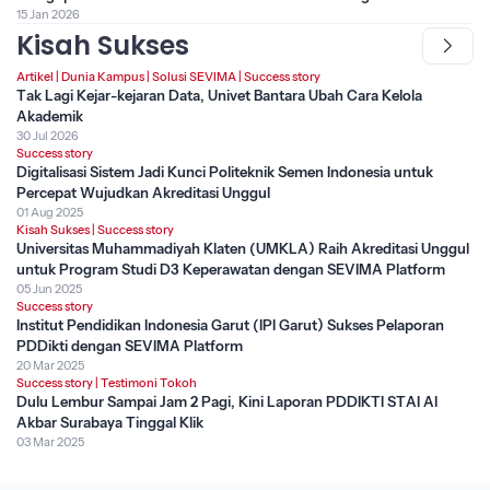
15 Jan 2026
Kisah Sukses
Artikel
|
Dunia Kampus
|
Solusi SEVIMA
|
Success story
Tak Lagi Kejar-kejaran Data, Univet Bantara Ubah Cara Kelola
Akademik
30 Jul 2026
Success story
Digitalisasi Sistem Jadi Kunci Politeknik Semen Indonesia untuk
Percepat Wujudkan Akreditasi Unggul
01 Aug 2025
Kisah Sukses
|
Success story
Universitas Muhammadiyah Klaten (UMKLA) Raih Akreditasi Unggul
untuk Program Studi D3 Keperawatan dengan SEVIMA Platform
05 Jun 2025
Success story
Institut Pendidikan Indonesia Garut (IPI Garut) Sukses Pelaporan
PDDikti dengan SEVIMA Platform
20 Mar 2025
Success story
|
Testimoni Tokoh
Dulu Lembur Sampai Jam 2 Pagi, Kini Laporan PDDIKTI STAI Al
Akbar Surabaya Tinggal Klik
03 Mar 2025