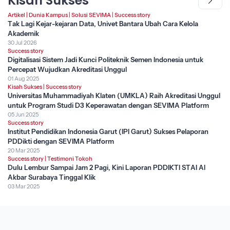
Kisah Sukses
Artikel
|
Dunia Kampus
|
Solusi SEVIMA
|
Success story
Tak Lagi Kejar-kejaran Data, Univet Bantara Ubah Cara Kelola
Akademik
30 Jul 2026
Success story
Digitalisasi Sistem Jadi Kunci Politeknik Semen Indonesia untuk
Percepat Wujudkan Akreditasi Unggul
01 Aug 2025
Kisah Sukses
|
Success story
Universitas Muhammadiyah Klaten (UMKLA) Raih Akreditasi Unggul
untuk Program Studi D3 Keperawatan dengan SEVIMA Platform
05 Jun 2025
Success story
Institut Pendidikan Indonesia Garut (IPI Garut) Sukses Pelaporan
PDDikti dengan SEVIMA Platform
20 Mar 2025
Success story
|
Testimoni Tokoh
Dulu Lembur Sampai Jam 2 Pagi, Kini Laporan PDDIKTI STAI Al
Akbar Surabaya Tinggal Klik
03 Mar 2025