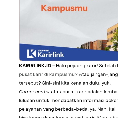
KARIRLINK.ID –
Halo pejuang karir! Setelah 
pusat karir di kampusmu?
Atau jangan-jan
tersebut?
Sini-sini kita kenalan dulu, yuk.
Career center
atau pusat karir adalah lembag
lulusan untuk mendapatkan informasi peke
pelayanan yang berbeda-beda, ya. Nah, kali
bisa kamu dapatkan di pusat karir.
Mau tahu 