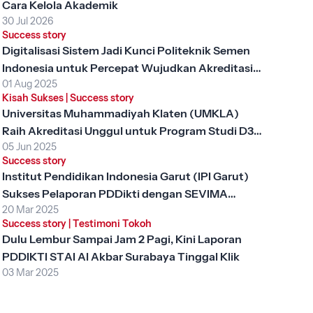
Cara Kelola Akademik
30 Jul 2026
Success story
Digitalisasi Sistem Jadi Kunci Politeknik Semen
Indonesia untuk Percepat Wujudkan Akreditasi
01 Aug 2025
Unggul
Kisah Sukses
|
Success story
Universitas Muhammadiyah Klaten (UMKLA)
Raih Akreditasi Unggul untuk Program Studi D3
05 Jun 2025
Keperawatan dengan SEVIMA Platform
Success story
Institut Pendidikan Indonesia Garut (IPI Garut)
Sukses Pelaporan PDDikti dengan SEVIMA
20 Mar 2025
Platform
Success story
|
Testimoni Tokoh
Dulu Lembur Sampai Jam 2 Pagi, Kini Laporan
PDDIKTI STAI Al Akbar Surabaya Tinggal Klik
03 Mar 2025