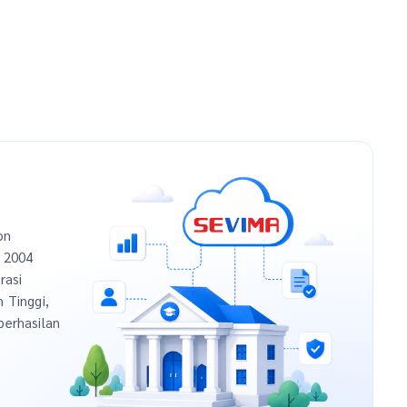
on
n 2004
rasi
h Tinggi,
berhasilan