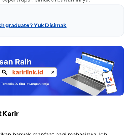
sh graduate? Yuk Disimak
 Karir
kan banyak manfaat bagi mahasiswa, loh.