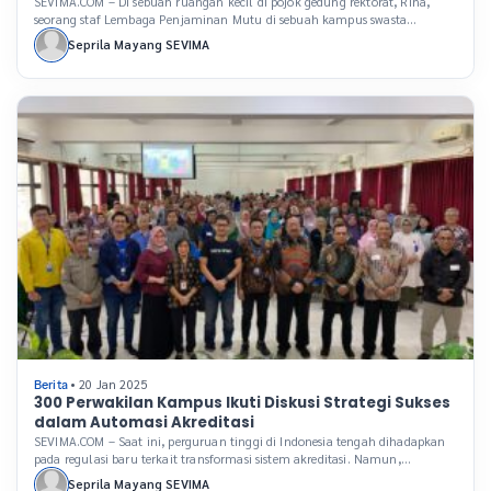
SEVIMA.COM – Di sebuah ruangan kecil di pojok gedung rektorat, Rina,
seorang staf Lembaga Penjaminan Mutu di sebuah kampus swasta
menatap layar Excel dengan raut lelah. Tumpukan dokumen borang
Seprila Mayang SEVIMA
akreditasi memenuhi mejanya. Sudah dua minggu ia pulang larut
malam, menyiapkan data untuk asesmen lapangan yang tinggal
hitungan hari. Tapi setiap kali ia merasa hampir selesai, […]
• 20 Jan 2025
Berita
300 Perwakilan Kampus Ikuti Diskusi Strategi Sukses
dalam Automasi Akreditasi
SEVIMA.COM – Saat ini, perguruan tinggi di Indonesia tengah dihadapkan
pada regulasi baru terkait transformasi sistem akreditasi. Namun,
sejumlah kampus masih belum sepenuhnya memahami aturan terkait
Seprila Mayang SEVIMA