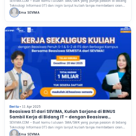
SEVIMA.COM – Buat kamu lulusan SMA/SMK yang punya passion di bidang
Teknologi Informasi (IT) dan ingin lanjut kuliah tanpa membebani orang
tua, ini kesempatan emas yang tidak boleh dilewatkan. SEVIMA,
Erna SEVIMA
perusahaan teknologi edukasi (EdTech) terkemuka di Indonesia, kembali
membuka Beasiswa SEVIMA Mencari Siswa Bertalenta (SEMESTA) untuk
tahun ini. Program ini khusus bagi kamu yang mahir […]
• 11 Apr 2025
Berita
Beasiswa S1 dari SEVIMA, Kuliah Sarjana di BINUS
Sambil Kerja di Bidang IT – dengan Beasiswa
SEMESTA!
SEVIMA.COM – Buat kamu lulusan SMA/SMK yang punya passion di bidang
Teknologi Informasi (IT) dan ingin lanjut kuliah tanpa membebani orang
tua, ini kesempatan emas yang tidak boleh dilewatkan. SEVIMA,
Erna SEVIMA