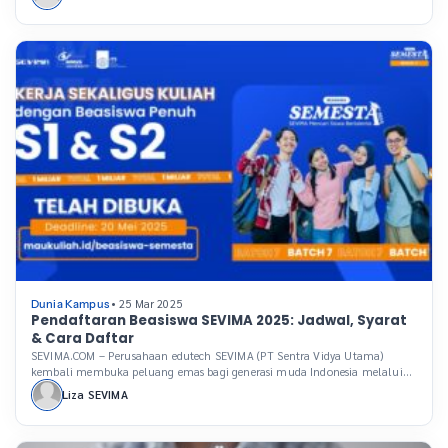
perusahaan teknologi edukasi (EdTech) terkemuka di Indonesia, kembali
membuka Beasiswa SEVIMA Mencari Siswa Bertalenta (SEMESTA) untuk
tahun ini. Program ini khusus bagi kamu yang mahir […]
• 25 Mar 2025
Dunia Kampus
Pendaftaran Beasiswa SEVIMA 2025: Jadwal, Syarat
& Cara Daftar
SEVIMA.COM – Perusahaan edutech SEVIMA (PT Sentra Vidya Utama)
kembali membuka peluang emas bagi generasi muda Indonesia melalui
program Beasiswa SEVIMA Mencari Siswa Bertalenta (SEMESTA) 2025.
Liza SEVIMA
Program ini bertujuan mendukung talenta terbaik bangsa dalam meraih
kesempatan belajar dan berkarier di bidang teknologi. Pada tahun ini,
Beasiswa SEMESTA 2025 memberikan kuliah gratis untuk jenjang S-1 dan