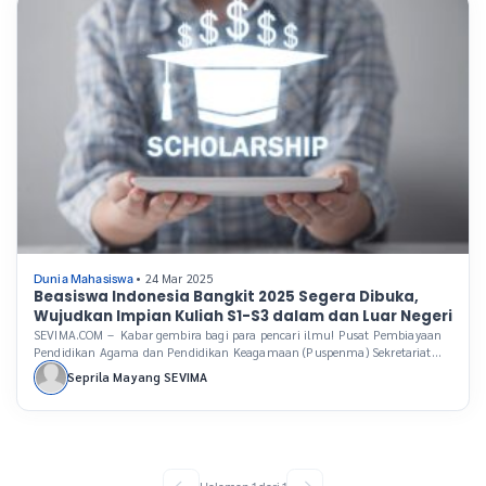
[…]
• 24 Mar 2025
Dunia Mahasiswa
Beasiswa Indonesia Bangkit 2025 Segera Dibuka,
Wujudkan Impian Kuliah S1-S3 dalam dan Luar Negeri
SEVIMA.COM – Kabar gembira bagi para pencari ilmu! Pusat Pembiayaan
Pendidikan Agama dan Pendidikan Keagamaan (Puspenma) Sekretariat
Jenderal Kementerian Agama (Kemenag) akan resmi membuka
Seprila Mayang SEVIMA
pendaftaran program bergengsi Beasiswa Indonesia Bangkit (BIB) 2025 pada
1 April 2025. Program beasiswa fully funded ini menawarkan kesempatan
emas untuk melanjutkan studi di jenjang S1, S2, hingga S3, baik di […]