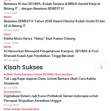
Beasiswa S1 dari SEVIMA, Kuliah Sarjana di BINUS Sambil Kerja di
Bidang IT – dengan Beasiswa SEMESTA!
11 Apr 2025
Berita
Beasiswa SEMESTA Tahun 2025 Resmi Dibuka! Kuliah Gratis S1 dan
S2 di Bidang IT
24 Mar 2025
Opini
Ketika Mutu Hanya “Hidup” Saat Asesor Datang
13 Apr 2026
Berita
AI Hancurkan Monopoli Pengetahuan Kampus, SEVIMA & Prof
Rhenald Kasali Ajak Pendidikan Tinggi Berubah
19 Feb 2026
Kisah Sukses
Artikel
|
Dunia Kampus
|
Solusi SEVIMA
|
Success story
Tak Lagi Kejar-kejaran Data, Univet Bantara Ubah Cara Kelola
Akademik
30 Jul 2026
Success story
Digitalisasi Sistem Jadi Kunci Politeknik Semen Indonesia untuk
Percepat Wujudkan Akreditasi Unggul
01 Aug 2025
Kisah Sukses
|
Success story