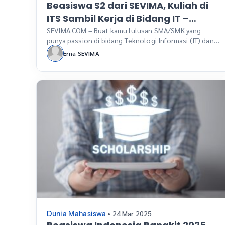
Beasiswa S2 dari SEVIMA, Kuliah di
ITS Sambil Kerja di Bidang IT –
dengan Beasiswa SEMESTA!
SEVIMA.COM – Buat kamu lulusan SMA/SMK yang
punya passion di bidang Teknologi Informasi (IT) dan
ingin lanjut kuliah tanpa membebani orang tua, ini
Erna SEVIMA
kesempatan emas yang tidak boleh dilewatkan.
SEVIMA, perusahaan teknologi edukasi (EdTech)
terkemuka di Indonesia, kembali membuka Beasiswa
SEVIMA Mencari Siswa Bertalenta (SEMESTA) untuk
tahun ini. Program ini khusus bagi kamu yang mahir […]
• 24 Mar 2025
Dunia Mahasiswa