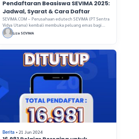
Pendaftaran Beasiswa SEVIMA 2025:
Jadwal, Syarat & Cara Daftar
SEVIMA.COM – Perusahaan edutech SEVIMA (PT Sentra
Vidya Utama) kembali membuka peluang emas bagi
generasi muda Indonesia melalui program Beasiswa
Liza SEVIMA
SEVIMA Mencari Siswa Bertalenta (SEMESTA) 2025.
Program ini bertujuan mendukung talenta terbaik
bangsa dalam meraih kesempatan belajar dan
berkarier di bidang teknologi. Pada tahun ini, Beasiswa
SEMESTA 2025 memberikan kuliah gratis untuk jenjang
S-1 dan […]
• 21 Jun 2024
Berita