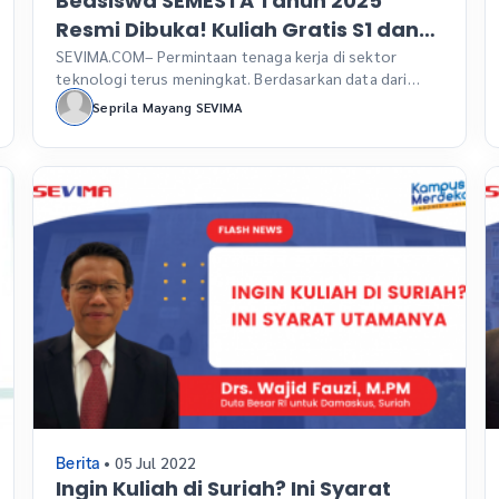
Beasiswa SEMESTA Tahun 2025
Resmi Dibuka! Kuliah Gratis S1 dan
S2 di Bidang IT
SEVIMA.COM– Permintaan tenaga kerja di sektor
teknologi terus meningkat. Berdasarkan data dari
Kementerian Perindustrian, pada tahun 2030,
Seprila Mayang SEVIMA
Indonesia diperkirakan membutuhkan sekitar 17 juta
pekerja dengan keterampilan digital. Sementara itu,
jumlah talenta yang tersedia di Indonesia saat ini
hanya sekitar 600 ribu orang. Untuk mendukung
generasi muda Indonesia dalam meraih peluang di
dunia teknologi, SEVIMA (PT […]
• 05 Jul 2022
Berita
Ingin Kuliah di Suriah? Ini Syarat