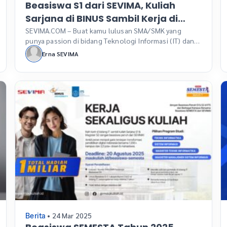
Beasiswa S1 dari SEVIMA, Kuliah
Sarjana di BINUS Sambil Kerja di
Bidang IT – dengan Beasiswa
SEVIMA.COM – Buat kamu lulusan SMA/SMK yang
punya passion di bidang Teknologi Informasi (IT) dan
SEMESTA!
ingin lanjut kuliah tanpa membebani orang tua, ini
Erna SEVIMA
kesempatan emas yang tidak boleh dilewatkan.
SEVIMA, perusahaan teknologi edukasi (EdTech)
terkemuka di Indonesia, kembali membuka Beasiswa
SEVIMA Mencari Siswa Bertalenta (SEMESTA) untuk
tahun ini. Program ini khusus bagi kamu yang mahir […]
• 24 Mar 2025
Berita