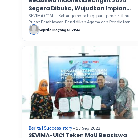
Beasiswa Indonesia Bangkit 2025
Segera Dibuka, Wujudkan Impian
Kuliah S1-S3 dalam dan Luar Negeri
SEVIMA.COM – Kabar gembira bagi para pencari ilmu!
Pusat Pembiayaan Pendidikan Agama dan Pendidikan
Keagamaan (Puspenma) Sekretariat Jenderal
Seprila Mayang SEVIMA
Kementerian Agama (Kemenag) akan resmi membuka
pendaftaran program bergengsi Beasiswa Indonesia
Bangkit (BIB) 2025 pada 1 April 2025. Program
beasiswa fully funded ini menawarkan kesempatan
emas untuk melanjutkan studi di jenjang S1, S2,
hingga S3, baik di […]
• 13 Sep 2022
Berita
|
Success story
SEVIMA-UICI Teken MoU Beasiswa