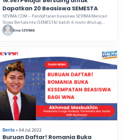
16.981 Pelajar Bersaing untuk
Dapatkan 20 Beasiswa SEMESTA
SEVIMA.COM – Pendaftaran beasiswa SEVIMA Mencari
Siswa Bertalenta (SEMESTA) batch 6 resmi ditutup
pada 18 Juni 2024. Program beasiswa bergengsi ini
Erna SEVIMA
kembali menarik perhatian ribuan pelajar Indonesia
dengan total jumlah pendaftar mencapai 16.981
orang. Dari jumlah tersebut, sebanyak 13.738
pendaftar mengajukan diri untuk beasiswa S1,
sementara 3.243 pendaftar lainnya bersaing untuk
beasiswa S2. Sayangnya hanya […]
• 04 Jul 2022
Berita
Buruan Daftar! Romania Buka