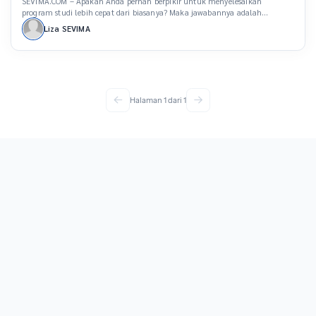
SEVIMA.COM – Apakah Anda pernah berpikir untuk menyelesaikan
program studi lebih cepat dari biasanya? Maka jawabannya adalah
mengikuti program Fast Track. Melalui program Fast Track, peserta didik
Liza SEVIMA
dapat menyelesaikan S-1 dan S-2 secara bersamaan. Lalu, bagaimana
penjelasan dan syarat terkait program Fast Track di kampus? Berikut
pembahasannya. Apa itu Program Fast Track? Fast Track adalah […]