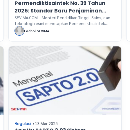
Permendiktisaintek No. 39 Tahun
2025: Standar Baru Penjaminan
Mutu Pendidikan Tinggi
SEVIMA.COM – Menteri Pendidikan Tinggi, Sains, dan
Teknologi resmi menetapkan Permendiktisaintek
Nomor 39 Tahun 2025 tentang Penjaminan Mutu
Fadhol SEVIMA
Pendidikan Tinggi pada 28 Agustus 2025. Kehadiran
regulasi ini menandai babak baru dalam kebijakan
penjaminan mutu pendidikan tinggi di Indonesia,
sekaligus menggantikan Permendikbudristek Nomor
53 Tahun 2023 yang sebelumnya menjadi landasan
utama. Perubahan ini bukan sekadar perombakan […]
• 13 Mar 2025
Regulasi