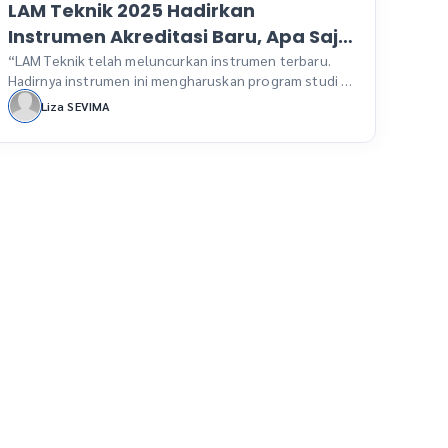
LAM Teknik 2025 Hadirkan
Instrumen Akreditasi Baru, Apa Saja
Perubahannya?
“LAM Teknik telah meluncurkan instrumen terbaru.
Hadirnya instrumen ini mengharuskan program studi di
bawah naungan LAM Teknik untuk segera
Liza SEVIMA
menyesuaikan kebutuhan akreditasi.” SEVIMA.COM –
LAM Teknik (Lembaga Akreditasi Mandiri Teknik) baru
saja merilis instrumen akreditasi terbaru 2025.
Perubahan ini telah tertuang secara resmi melalui
Peraturan LAM Teknik No.1 Tahun 2025 tentang
Instrumen Akreditasi Program Studi […]