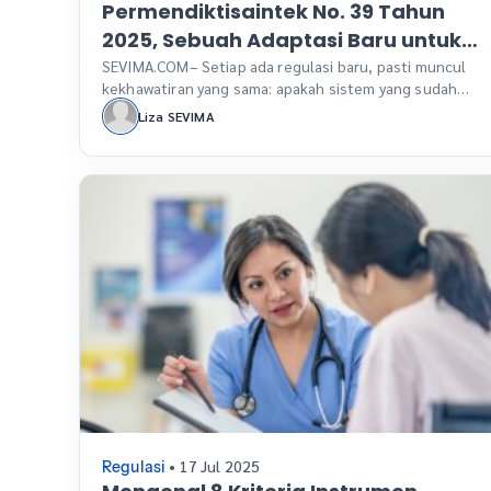
Permendiktisaintek No. 39 Tahun
2025, Sebuah Adaptasi Baru untuk
Perguruan Tinggi
SEVIMA.COM– Setiap ada regulasi baru, pasti muncul
kekhawatiran yang sama: apakah sistem yang sudah
berjalan masih bisa dipakai? Berapa banyak yang harus
Liza SEVIMA
diubah? Berapa lagi budget yang perlu dialokasikan?
Kekhawatiran ini wajar. Dalam perjalanan mendampingi
kampus-kampus mitra di berbagai kota, saya sering
mendengar trauma masa lalu—ketika pergantian
regulasi berarti harus ganti sistem total, training
ulang […]
• 17 Jul 2025
Regulasi