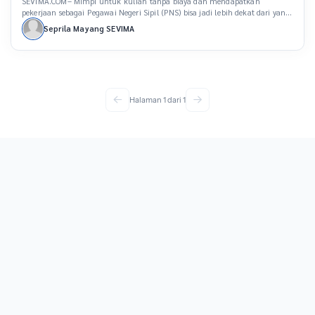
SEVIMA.COM– Mimpi untuk kuliah tanpa biaya dan mendapatkan
pekerjaan sebagai Pegawai Negeri Sipil (PNS) bisa jadi lebih dekat dari yang
kamu bayangkan. Jika kamu gagal lolos jalur Seleksi Nasional
Seprila Mayang SEVIMA
Berdasarkan Prestasi (SNBP) atau Seleksi Nasional Berdasarkan Tes (SNBT)
2025, jangan putus asa! Ada solusi yang mungkin belum kamu pikirkan,
yaitu berkuliah di sekolah kedinasan. Sekolah […]