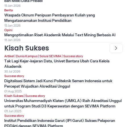
dan Miliki Data Pribadi
15 Jan 2026
Berita
Waspada Oknum Penipuan Pembayaran Kuliah yang
Mengatasnamakan Institusi Pendidikan
15 Jan 2026
Opini
Mengoptimalkan Riset Akademik Melalui Text Mining Berbasis AI
15 Jan 2026
Kisah Sukses
Artikel
|
Dunia Kampus
|
Solusi SEVIMA
|
Success story
Tak Lagi Kejar-kejaran Data, Univet Bantara Ubah Cara Kelola
Akademik
30 Jul 2026
Success story
Digitalisasi Sistem Jadi Kunci Politeknik Semen Indonesia untuk
Percepat Wujudkan Akreditasi Unggul
01 Aug 2025
Kisah Sukses
|
Success story
Universitas Muhammadiyah Klaten (UMKLA) Raih Akreditasi Unggul
untuk Program Studi D3 Keperawatan dengan SEVIMA Platform
05 Jun 2025
Success story
Institut Pendidikan Indonesia Garut (IPI Garut) Sukses Pelaporan
PDDikti dengan SEVIMA Platform