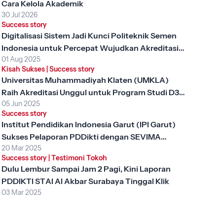
Cara Kelola Akademik
30 Jul 2026
Success story
Digitalisasi Sistem Jadi Kunci Politeknik Semen
Indonesia untuk Percepat Wujudkan Akreditasi
01 Aug 2025
Unggul
Kisah Sukses
|
Success story
Universitas Muhammadiyah Klaten (UMKLA)
Raih Akreditasi Unggul untuk Program Studi D3
05 Jun 2025
Keperawatan dengan SEVIMA Platform
Success story
Institut Pendidikan Indonesia Garut (IPI Garut)
Sukses Pelaporan PDDikti dengan SEVIMA
20 Mar 2025
Platform
Success story
|
Testimoni Tokoh
Dulu Lembur Sampai Jam 2 Pagi, Kini Laporan
PDDIKTI STAI Al Akbar Surabaya Tinggal Klik
03 Mar 2025