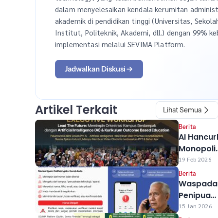
dalam menyelesaikan kendala kerumitan administ
akademik di pendidikan tinggi (Universitas, Sekola
Institut, Politeknik, Akademi, dll.) dengan 99% ke
implementasi melalui SEVIMA Platform.
Jadwalkan Diskusi
Artikel Terkait
Lihat Semua
Berita
AI Hancur
Monopoli
Pengetah
19 Feb 2026
Kampus,
Berita
SEVIMA &
Waspada
Prof Rhen
Penipuan
Kasali Aja
Oknum
15 Jan 2026