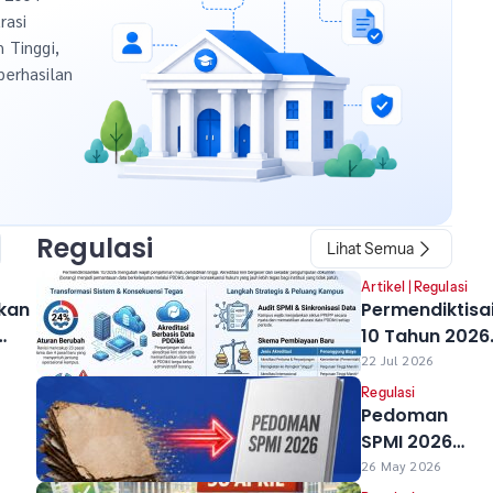
rasi
h Tinggi,
berhasilan
Regulasi
Lihat Semua
Artikel
|
Regulasi
kan
Permendiktisa
10 Tahun 2026
uan
Resmi Berlaku
22 Jul 2026
Perubahan ya
Regulasi
Berdampak ba
Pedoman
ald
Kampus Anda
SPMI 2026
k
Diluncurkan,
26 May 2026