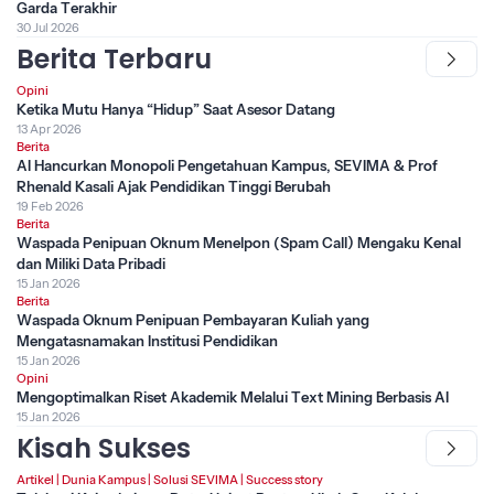
Garda Terakhir
30 Jul 2026
Berita Terbaru
Opini
Ketika Mutu Hanya “Hidup” Saat Asesor Datang
13 Apr 2026
Berita
AI Hancurkan Monopoli Pengetahuan Kampus, SEVIMA & Prof
Rhenald Kasali Ajak Pendidikan Tinggi Berubah
19 Feb 2026
Berita
Waspada Penipuan Oknum Menelpon (Spam Call) Mengaku Kenal
dan Miliki Data Pribadi
15 Jan 2026
Berita
Waspada Oknum Penipuan Pembayaran Kuliah yang
Mengatasnamakan Institusi Pendidikan
15 Jan 2026
Opini
Mengoptimalkan Riset Akademik Melalui Text Mining Berbasis AI
15 Jan 2026
Kisah Sukses
Artikel
|
Dunia Kampus
|
Solusi SEVIMA
|
Success story