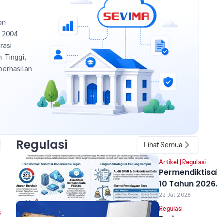
on
n 2004
rasi
h Tinggi,
berhasilan
Regulasi
Lihat Semua
Artikel
|
Regulasi
Permendiktisa
10 Tahun 2026
Resmi Berlaku
22 Jul 2026
Perubahan ya
Regulasi
s