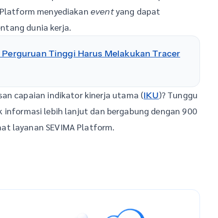
A Platform menyediakan
yang dapat
event
tang dunia kerja.
a Perguruan Tinggi Harus Melakukan Tracer
an capaian indikator kinerja utama (
)? Tunggu
IKU
 informasi lebih lanjut dan bergabung dengan 900
at layanan SEVIMA Platform.