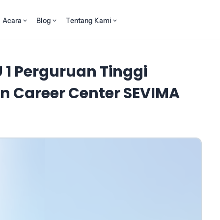
Acara
Blog
Tentang Kami
 1 Perguruan Tinggi
n Career Center SEVIMA