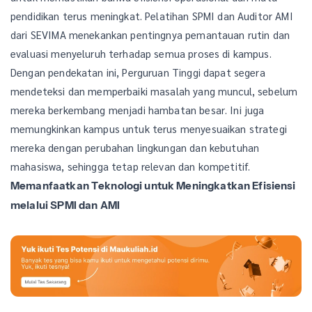
pendidikan terus meningkat. Pelatihan SPMI dan Auditor AMI
dari SEVIMA menekankan pentingnya pemantauan rutin dan
evaluasi menyeluruh terhadap semua proses di kampus.
Dengan pendekatan ini, Perguruan Tinggi dapat segera
mendeteksi dan memperbaiki masalah yang muncul, sebelum
mereka berkembang menjadi hambatan besar. Ini juga
memungkinkan kampus untuk terus menyesuaikan strategi
mereka dengan perubahan lingkungan dan kebutuhan
mahasiswa, sehingga tetap relevan dan kompetitif.
Memanfaatkan Teknologi untuk Meningkatkan Efisiensi
melalui SPMI dan AMI