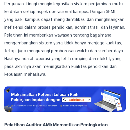
Perguruan Tinggi mengintegrasikan sistem penjaminan mutu
ke dalam setiap aspek operasional kampus. Dengan SPMI
yang baik, kampus dapat mengidentifikasi dan menghilangkan
inefisiensi dalam proses pendidikan, administrasi, dan layanan.
Pelatihan ini memberikan wawasan tentang bagaimana
mengembangkan sistem yang tidak hanya menjaga kualitas,
tetapi juga mengurangi pemborosan waktu dan sumber daya.
Hasilnya adalah operasi yang lebih ramping dan efektif, yang
pada akhirnya akan meningkatkan kualitas pendidikan dan
kepuasan mahasiswa.
Pelatihan Auditor AMI: Memastikan Peningkatan