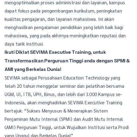
mengoptimalkan proses administrasi dan layanan, kampus
dapat fokus pada pengembangan kurikulum, peningkatan
kualitas pengajaran, dan layanan mahasiswa. Ini akan
menghasilkan pengalaman pendidikan yang lebih baik bagi
mahasiswa, yang pada akhirnya meningkatkan reputasi dan
daya tarik institusi.
Ikuti Diklat SEVIMA Executive Training, untuk
Transformasikan Perguruan Tinggi anda dengan SPMI &
AMI yang Berkelas Dunia!
SEVIMA sebagai Perusahaan Education Technology yang
telah 20 tahun menggelar seminar dan pelatihan bersama
UGM, UI, ITB, UPH, Binus, dan lebih dari 3.000 Kampus se-
Indonesia, akan menghadirkan SEVIMA Executive Training
bertajuk: “Sukses Menyusun & Menerapkan Sistem
Penjaminan Mutu Internal (SPMI) dan Audit Mutu Internal
(AMI) Perguruan Tinggi, untuk Wujudkan Institusi serta Prodi
yang Unggul dan Berkelas Dunia!”