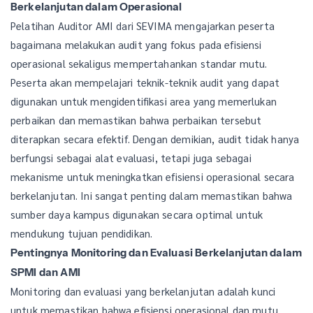
Berkelanjutan dalam Operasional
Pelatihan Auditor AMI dari SEVIMA mengajarkan peserta
bagaimana melakukan audit yang fokus pada efisiensi
operasional sekaligus mempertahankan standar mutu.
Peserta akan mempelajari teknik-teknik audit yang dapat
digunakan untuk mengidentifikasi area yang memerlukan
perbaikan dan memastikan bahwa perbaikan tersebut
diterapkan secara efektif. Dengan demikian, audit tidak hanya
berfungsi sebagai alat evaluasi, tetapi juga sebagai
mekanisme untuk meningkatkan efisiensi operasional secara
berkelanjutan. Ini sangat penting dalam memastikan bahwa
sumber daya kampus digunakan secara optimal untuk
mendukung tujuan pendidikan.
Pentingnya Monitoring dan Evaluasi Berkelanjutan dalam
SPMI dan AMI
Monitoring dan evaluasi yang berkelanjutan adalah kunci
untuk memastikan bahwa efisiensi operasional dan mutu