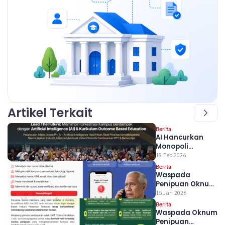
Artikel Terkait
Berita
AI Hancurkan
Monopoli
Pengetahuan
19 Feb 2026
Kampus, SEVIMA
Berita
& Prof Rhenald
Waspada
Kasali Ajak
Penipuan Oknum
Pendidikan
Menelpon (Spam
15 Jan 2026
Tinggi Berubah
Call) Mengaku
Berita
Kenal dan Miliki
Waspada Oknum
Data Pribadi
Penipuan