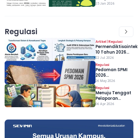
Pembayaran Kulia
15 Jan 2026
yang
Mengatasnamaka
Institusi Pendidika
Regulasi
Artikel
|
Regulasi
Permendiktisaintek
10 Tahun 2026
Resmi Berlaku, Apa
22 Jul 2026
Perubahan yang
Regulasi
Berdampak bagi
Pedoman SPMI
Kampus Anda?
2026
Diluncurkan, Ini
26 May 2026
yang Harus
Regulasi
Disiapkan
Menuju Tenggat
Kampus Anda
Pelaporan
PDDIKTI Semester
06 Apr 2026
2025/2026 Ganjil,
Ini Strategi
Persiapannya