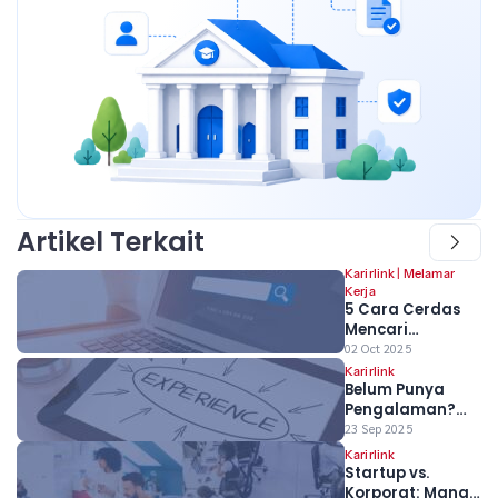
Artikel Terkait
Karirlink
|
Melamar
Kerja
5 Cara Cerdas
Mencari
Lowongan Kerja
02 Oct 2025
Tersembunyi
Karirlink
Belum Punya
Bagi Fresh
Pengalaman?
Graduate
Bukan Masalah!
23 Sep 2025
Ubah Proyek
Karirlink
Kuliah Jadi
Startup vs.
Senjata Ampuh
Korporat: Mana