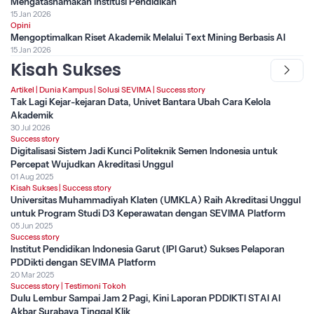
Mengatasnamakan Institusi Pendidikan
15 Jan 2026
Opini
Mengoptimalkan Riset Akademik Melalui Text Mining Berbasis AI
15 Jan 2026
Kisah Sukses
Artikel
|
Dunia Kampus
|
Solusi SEVIMA
|
Success story
Tak Lagi Kejar-kejaran Data, Univet Bantara Ubah Cara Kelola
Akademik
30 Jul 2026
Success story
Digitalisasi Sistem Jadi Kunci Politeknik Semen Indonesia untuk
Percepat Wujudkan Akreditasi Unggul
01 Aug 2025
Kisah Sukses
|
Success story
Universitas Muhammadiyah Klaten (UMKLA) Raih Akreditasi Unggul
untuk Program Studi D3 Keperawatan dengan SEVIMA Platform
05 Jun 2025
Success story
Institut Pendidikan Indonesia Garut (IPI Garut) Sukses Pelaporan
PDDikti dengan SEVIMA Platform
20 Mar 2025
Success story
|
Testimoni Tokoh
Dulu Lembur Sampai Jam 2 Pagi, Kini Laporan PDDIKTI STAI Al
Akbar Surabaya Tinggal Klik