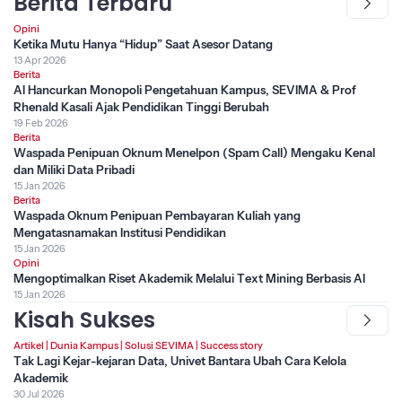
Berita Terbaru
Opini
Ketika Mutu Hanya “Hidup” Saat Asesor Datang
13 Apr 2026
Berita
AI Hancurkan Monopoli Pengetahuan Kampus, SEVIMA & Prof
Rhenald Kasali Ajak Pendidikan Tinggi Berubah
19 Feb 2026
Berita
Waspada Penipuan Oknum Menelpon (Spam Call) Mengaku Kenal
dan Miliki Data Pribadi
15 Jan 2026
Berita
Waspada Oknum Penipuan Pembayaran Kuliah yang
Mengatasnamakan Institusi Pendidikan
15 Jan 2026
Opini
Mengoptimalkan Riset Akademik Melalui Text Mining Berbasis AI
15 Jan 2026
Kisah Sukses
Artikel
|
Dunia Kampus
|
Solusi SEVIMA
|
Success story
Tak Lagi Kejar-kejaran Data, Univet Bantara Ubah Cara Kelola
Akademik
30 Jul 2026