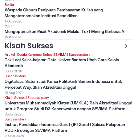
Berita
Waspada Oknum Penipuan Pembayaran Kuliah yang
Mengatasnamakan Institusi Pendidikan
15 Jan 2026
Opini
Mengoptimalkan Riset Akademik Melalui Text Mining Berbasis AI
15 Jan 2026
Kisah Sukses
Artikel
|
Dunia Kampus
|
Solusi SEVIMA
|
Success story
Tak Lagi Kejar-kejaran Data, Univet Bantara Ubah Cara Kelola
Akademik
30 Jul 2026
Success story
Digitalisasi Sistem Jadi Kunci Politeknik Semen Indonesia untuk
Percepat Wujudkan Akreditasi Unggul
01 Aug 2025
Kisah Sukses
|
Success story
Universitas Muhammadiyah Klaten (UMKLA) Raih Akreditasi Unggul
untuk Program Studi D3 Keperawatan dengan SEVIMA Platform
05 Jun 2025
Success story
Institut Pendidikan Indonesia Garut (IPI Garut) Sukses Pelaporan
PDDikti dengan SEVIMA Platform
20 Mar 2025