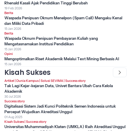
Rhenald Kasali Ajak Pendidikan Tinggi Berubah
19 Feb 2026
Berita
Waspada Penipuan Oknum Menelpon (Spam Call) Mengaku Kenal
dan Miliki Data Pribadi
15 Jan 2026
Berita
Waspada Oknum Penipuan Pembayaran Kuliah yang
Mengatasnamakan Institusi Pendidikan
15 Jan 2026
Opini
Mengoptimalkan Riset Akademik Melalui Text Mining Berbasis AI
15 Jan 2026
Kisah Sukses
Artikel
|
Dunia Kampus
|
Solusi SEVIMA
|
Success story
Tak Lagi Kejar-kejaran Data, Univet Bantara Ubah Cara Kelola
Akademik
30 Jul 2026
Success story
Digitalisasi Sistem Jadi Kunci Politeknik Semen Indonesia untuk
Percepat Wujudkan Akreditasi Unggul
01 Aug 2025
Kisah Sukses
|
Success story
Universitas Muhammadiyah Klaten (UMKLA) Raih Akreditasi Unggul