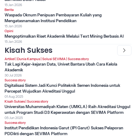
15 Jan 2026
Berita
Waspada Oknum Penipuan Pembayaran Kuliah yang
Mengatasnamakan Institusi Pendidikan
15 Jan 2026
Opini
Mengoptimalkan Riset Akademik Melalui Text Mining Berbasis AI
15 Jan 2026
Kisah Sukses
Artikel
|
Dunia Kampus
|
Solusi SEVIMA
|
Success story
Tak Lagi Kejar-kejaran Data, Univet Bantara Ubah Cara Kelola
Akademik
30 Jul 2026
Success story
Digitalisasi Sistem Jadi Kunci Politeknik Semen Indonesia untuk
Percepat Wujudkan Akreditasi Unggul
01 Aug 2025
Kisah Sukses
|
Success story
Universitas Muhammadiyah Klaten (UMKLA) Raih Akreditasi Unggul
untuk Program Studi D3 Keperawatan dengan SEVIMA Platform
05 Jun 2025
Success story
Institut Pendidikan Indonesia Garut (IPI Garut) Sukses Pelaporan
PDDikti dengan SEVIMA Platform